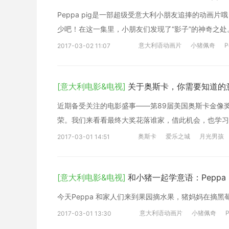
Peppa pig是一部超级受意大利小朋友追捧的动
少吧！在这一集里，小朋友们发现了“影子”的神奇之
意大利语动画片
小猪佩奇
P
2017-03-02 11:07
[意大利电影&电视]
关于奥斯卡，你需要知道的
近期备受关注的电影盛事——第89届美国奥斯卡金像
荣。我们来看看最终大奖花落谁家，借此机会，也学习
奥斯卡
爱乐之城
月光男孩
2017-03-01 14:51
[意大利电影&电视]
和小猪一起学意语：Peppa pi
今天Peppa 和家人们来到果园摘水果，猪妈妈在摘
意大利语动画片
小猪佩奇
P
2017-03-01 13:30