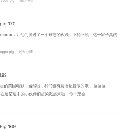
Peppa pig
粉红小猪
g 170
exander，让他们度过了一个难忘的夜晚，不得不说，这一家子真的
eppa pig
粉红小猪
戳戳
志的美国电影，当然啦，我们也有意语配音版的哦， 当当当！！
我第一名。还在迷茫途中的小伙伴们赶紧戳起来啦，你一定会
g 169