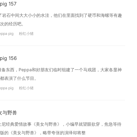
g 157
发现了岩石中间大大小小的水洼，他们在里面找到了硬币和海螺等有趣
次的经历吧。
eppa pig
粉红小猪
g 156
准备东西，Peppa和好朋友们临时组建了一个马戏团，大家各显神
都表演了什么节目。
eppa pig
粉红小猪
女与野兽
-迪士尼经典爱情故事《美女与野兽》，小编早就望眼欲穿，焦急等待
版的《美女与野兽》，略带夸张的演绎却将整