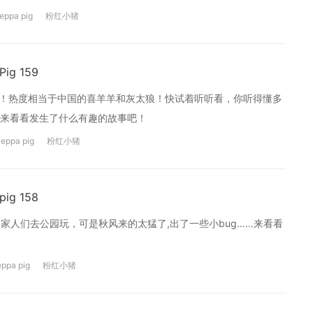
eppa pig
粉红小猪
g 159
画片哦！热度相当于中国的喜羊羊和灰太狼！快试着听听看，你听得懂多
来看看发生了什么有趣的故事吧！
eppa pig
粉红小猪
g 158
和家人们去公园玩，可是秋风来的太猛了,出了一些小bug……来看看
ppa pig
粉红小猪