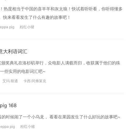
画片哦！热度相当于中国的喜羊羊和灰太狼！快试着听听看，你听得懂多
处。快来看看发生了什么有趣的故事吧！
eppa pig
粉红小猪
意大利语词汇
奖颁奖典礼在洛杉矶举行，众电影人满载而归，收获属于他们的殊
一些实用的电影词汇吧~
艾玛·斯通
卡西·阿弗莱克
g 168
黑莓的时候闹了一个小乌龙， 看看在果园发生了什么好玩的故事吧~
eppa pig
粉红小猪