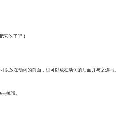
把它吃了吧！
代词既可以放在动词的前面，也可以放在动词的后面并与之连写。
的e去掉哦。