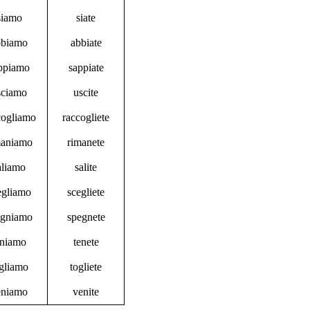
siamo
siate
bbiamo
abbiate
ppiamo
sappiate
sciamo
uscite
cogliamo
raccogliete
maniamo
rimanete
aliamo
salite
egliamo
scegliete
egniamo
spegnete
eniamo
tenete
gliamo
togliete
eniamo
venite