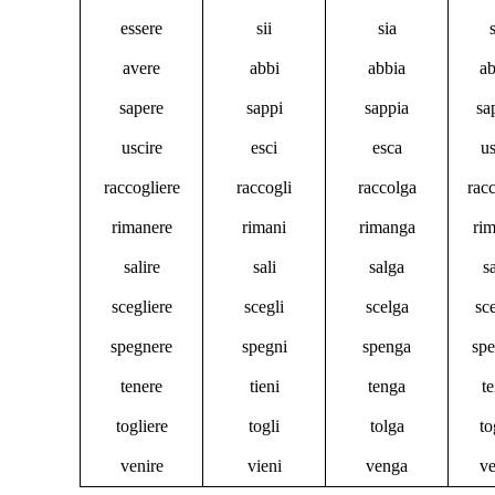
essere
sii
sia
avere
abbi
abbia
a
sapere
sappi
sappia
sa
uscire
esci
esca
u
raccogliere
raccogli
raccolga
rac
rimanere
rimani
rimanga
ri
salire
sali
salga
s
scegliere
scegli
scelga
sc
spegnere
spegni
spenga
sp
tenere
tieni
tenga
t
togliere
togli
tolga
to
venire
vieni
venga
v