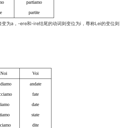
mo
partiamo
te
partite
为a，-ere和-ire结尾的动词则变位为i，尊称Lei的变位则
Noi
Voi
ndiamo
andate
cciamo
fate
diamo
date
tiamo
state
iciamo
dite