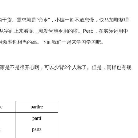
些命令式的干货。需求就是“命令”，小编一刻不敢怠慢，快马加鞭整理
o, 从字面上来看呢，就发号施令用的啦。Però，在实际运用中
用频率也相当的高。下面我们一起来学习学习吧。
 voi，大家是不是很开心啊，可以少背2个人称了。但是，同样也有规
re
partire
parti
a
parta