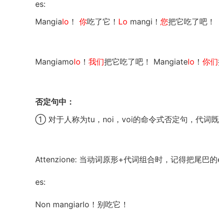
es:
Mangia
lo
！
你
吃了它！
Lo
mangi！
您
把它吃了吧！
Mangiamo
lo
！
我们
把它吃了吧！ Mangiate
lo
！
你们
否定句中：
① 对于人称为tu，noi，voi的命令式否定句，
Attenzione: 当动词原形+代词组合时，记得把尾巴
es:
Non mangiarlo！别吃它！