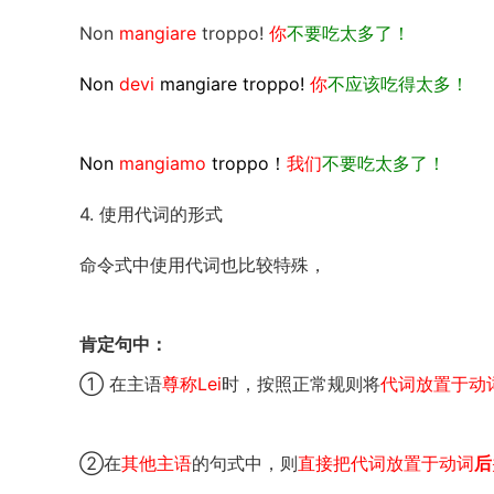
Non
mangiare
troppo!
你
不要吃太多了！
Non
devi
mangiare troppo!
你
不应该吃得太多！
Non
mangiamo
troppo！
我们
不要吃太多了！
4. 使用代词的形式
命令式中使用代词也比较特殊，
肯定句中：
① 在主语
尊称Lei
时，按照正常规则将
代词放置于动
②在
其他主语
的句式中，则
直接把代词放置于动词
后