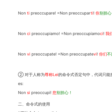
Non
ti
preoccupare! =Non preoccupar
ti
!
你
别担心
Non
ci
preoccupiamo! =Non preoccupiamo
ci
!
我
Non
vi
preoccupate! =Non preoccupate
vi
!
你们
不
② 对于人称为
尊称Lei
的命令式否定句中，代词只能
es:
Non
si
preoccupi!
您
别担心！
二、命令式的使用