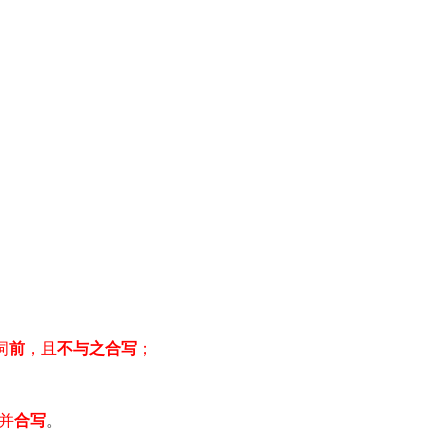
词
前
，且
不与之合写
；
并
合写
。