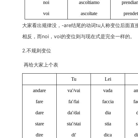
noi
ascoltiamo
prendia
voi
ascoltate
prende
大家看出规律没，-are结尾的动词tu人称变位后面直接变
相反，而noi，voi的变位则与现在式是完全一样的。
2.不规则变位
再给大家上个表
Tu
Lei
andare
va'/vai
vada
a
fare
fa'/fai
faccia
fa
dare
da'/dai
dia
stare
sta'/stai
stia
s
dire
di'
dica
d