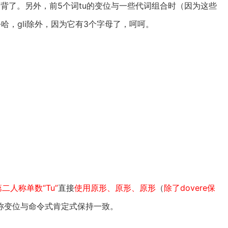
记硬背了。另外，前5个词tu的变位与一些代词组合时（因为这些
哈，gli除外，因为它有3个字母了，呵呵。
）
第二人称单数“Tu”
直接
使用原形、原形、原形
（
除了dovere保
称变位与命令式肯定式保持一致。