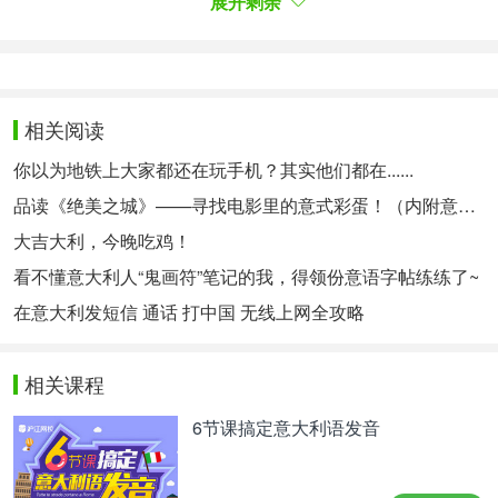
展开剩余
，以区别于contratto
preliminare（预约合同）
definitivo（本约合同），“本约合同”是在公证人面前
约定并最终转让财产的合同。
相关阅读
Nel gergo giuridico, il compromesso ha tutt’altro
significato: è l'accordo, tra due parti firmatarie di un
你以为地铁上大家都还在玩手机？其实他们都在......
contratto, con cui si demanda la definizione di
品读《绝美之城》——寻找电影里的意式彩蛋！（内附意语中字资源~）
eventuali controversie non già al giudice del
大吉大利，今晚吃鸡！
tribunale ma a un arbitro (una forma cioè di giustizia
看不懂意大利人“鬼画符”笔记的我，得领份意语字帖练练了~
privata).
在意大利发短信 通话 打中国 无线上网全攻略
在法律术语中，
：它
promesso具有完全不同的含义
是
，根据该协议，任何争议都不
合同双方达成的协议
相关课程
需要经由法院的法官解决，而是
（即私
委托给仲裁员
6节课搞定意大利语发音
人司法的一种形式）。