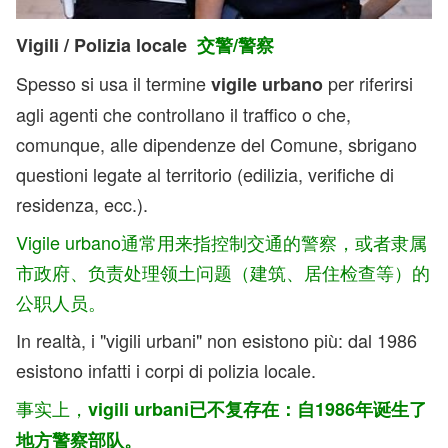
Vigili / Polizia locale
交警/警察
Spesso si usa il termine
per riferirsi
vigile urbano
agli agenti che controllano il traffico o che,
comunque, alle dipendenze del Comune, sbrigano
questioni legate al territorio (edilizia, verifiche di
residenza, ecc.).
Vigile urbano通常用来指控制交通的警察，或者隶属
市政府、负责处理领土问题（建筑、居住检查等）的
公职人员。
In realtà, i "vigili urbani" non esistono più: dal 1986
esistono infatti i corpi di polizia locale.
事实上，
vigili urbani已不复存在：自1986年诞生了
地方警察部队。