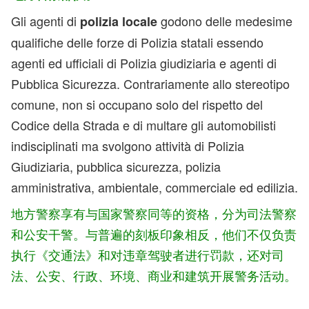
Gli agenti di
godono delle medesime
polizia locale
qualifiche delle forze di Polizia statali essendo
agenti ed ufficiali di Polizia giudiziaria e agenti di
Pubblica Sicurezza. Contrariamente allo stereotipo
comune, non si occupano solo del rispetto del
Codice della Strada e di multare gli automobilisti
indisciplinati ma svolgono attività di Polizia
Giudiziaria, pubblica sicurezza, polizia
amministrativa, ambientale, commerciale ed edilizia.
地方警察享有与国家警察同等的资格，
分为司法警察
和公安干警。与普遍的刻板印象相反，他们不仅负责
执行《交通法》和对违章驾驶者进行罚款，还对司
法、公安、行政、环境、商业和建筑开展警务活动。