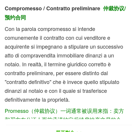
Compromesso / Contratto preliminare
仲裁协议/
预约合同
Con la parola compromesso si intende
comunemente il contratto con cui venditore e
acquirente si impegnano a stipulare un successivo
atto di compravendita immobiliare dinanzi a un
notaio. In realtà, il termine giuridico corretto è
contratto preliminare, per essere distinto dal
"contratto definitivo" che è invece quello stipulato
dinanzi al notaio e con il quale si trasferisce
definitivamente la proprietà.
Promesso（仲裁协议）一词通常被误用来指：卖方
和
买方在公证人面前承诺约定后续房地产交易的合
同。事实上，正确的法律术语是
contratto