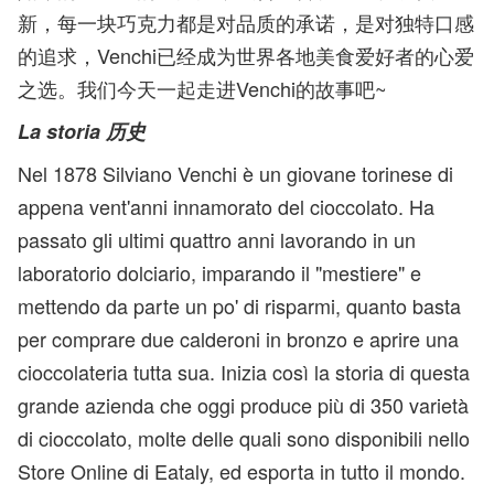
新，每一块巧克力都是对品质的承诺，是对独特口感
的追求，Venchi已经成为世界各地美食爱好者的心爱
之选。我们今天一起走进Venchi的故事吧~
La storia 历史
Nel 1878 Silviano Venchi è un giovane torinese di
appena vent'anni innamorato del cioccolato. Ha
passato gli ultimi quattro anni lavorando in un
laboratorio dolciario, imparando il "mestiere" e
mettendo da parte un po' di risparmi, quanto basta
per comprare due calderoni in bronzo e aprire una
cioccolateria tutta sua. Inizia così la storia di questa
grande azienda che oggi produce più di 350 varietà
di cioccolato, molte delle quali sono disponibili nello
Store Online di Eataly, ed esporta in tutto il mondo.