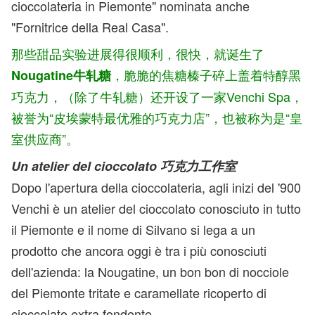
cioccolateria in Piemonte" nominata anche
"Fornitrice della Real Casa".
那些甜品实验进展得很顺利，很快，就诞生了
，脆脆的焦糖榛子碎上盖着特醇黑
Nougatine牛轧糖
巧克力，（除了牛轧糖）还开设了一家Venchi Spa，
被誉为“皮埃蒙特最优雅的巧克力店”，也被称为是“皇
室供应商”。
Un atelier del cioccolato 巧克力工作室
Dopo l'apertura della cioccolateria, agli inizi del '900
Venchi è un atelier del cioccolato conosciuto in tutto
il Piemonte e il nome di Silvano si lega a un
prodotto che ancora oggi è tra i più conosciuti
dell'azienda: la Nougatine, un bon bon di nocciole
del Piemonte tritate e caramellate ricoperto di
cioccolato extra fondente.