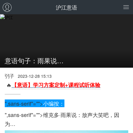
沪江意语
意语句子：雨果说…
弜子
2023-12-28 15:13
🔥
【意语】学习方案定制+课程试听体验
",sans-serif"="">
小编按：
",sans-serif"="">维克多·雨果说：放声大笑吧，因
为…