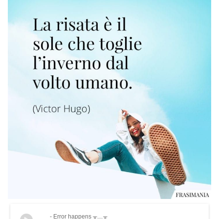
- Error happens ╥﹏╥