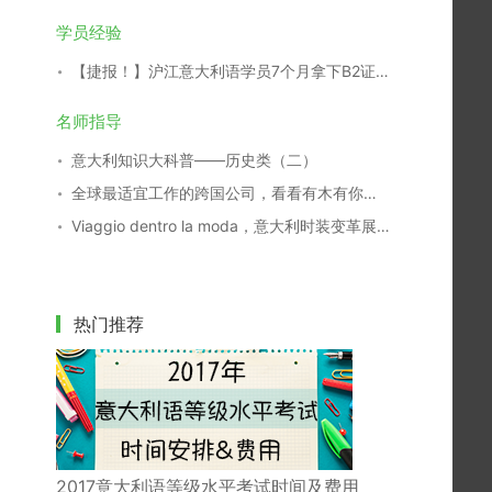
学员经验
【捷报！】沪江意大利语学员7个月拿下B2证书！
名师指导
意大利知识大科普——历史类（二）
全球最适宜工作的跨国公司，看看有木有你们家
Viaggio dentro la moda，意大利时装变革展29日开幕
热门推荐
2017意大利语等级水平考试时间及费用