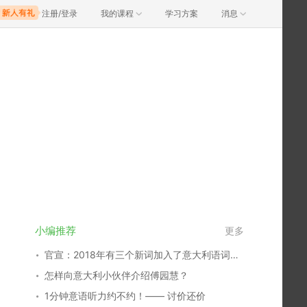
注册/登录
我的课程
学习方案
消息
小编推荐
更多
官宣：2018年有三个新词加入了意大利语词汇家族
怎样向意大利小伙伴介绍傅园慧？
1分钟意语听力约不约！—— 讨价还价