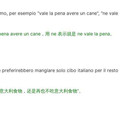
。
amo, per esempio "vale la pena avere un cane", "ne vale
vere un cane，用 ne 表示就是 ne vale la pena。
 preferirebbero mangiare solo cibo italiano per il resto
吃意大利食物，还是再也不吃意大利食物”。