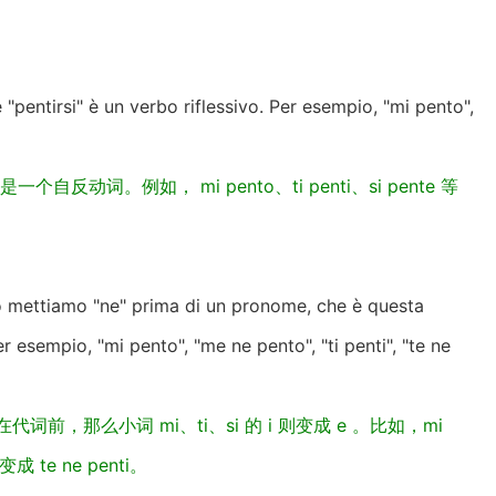
 "pentirsi" è un verbo riflessivo. Per esempio, "mi pento",
 是一个自反动词。例如， mi pento、ti penti、si pente 等
 mettiamo "ne" prima di un pronome, che è questa
 Per esempio, "mi pento", "me ne pento", "ti penti", "te ne
前，那么小词 mi、ti、si 的 i 则变成 e 。比如，mi
变成 te ne penti。