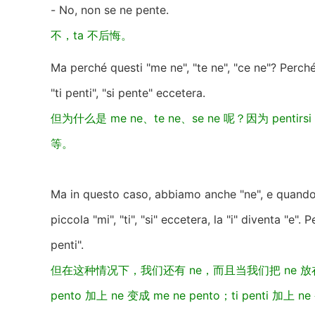
- No, non se ne pente.
不，ta 不后悔。
Ma perché questi "me ne", "te ne", "ce ne"? Perché
"ti penti", "si pente" eccetera.
但为什么是 me ne、te ne、se ne 呢？因为 pentirsi
等。
Ma in questo caso, abbiamo anche "ne", e quando
piccola "mi", "ti", "si" eccetera, la "i" diventa "e".
penti".
但在这种情况下，我们还有 ne，而且当我们把 ne 放在代词
pento 加上 ne 变成 me ne pento；ti penti 加上 ne 