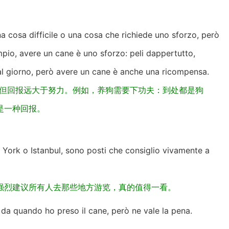
cosa difficile o una cosa che richiede uno sforzo, però
pio, avere un cane è uno sforzo: peli dappertutto,
 al giorno, però avere un cane è anche una ricompensa.
，但回报远大于努力。例如，养狗需要下功夫：到处都是狗
是一种回报。
York o Istanbul, sono posti che consiglio vivamente a
强烈建议所有人去那些地方游览，真的值得一看。
a da quando ho preso il cane, però ne vale la pena.