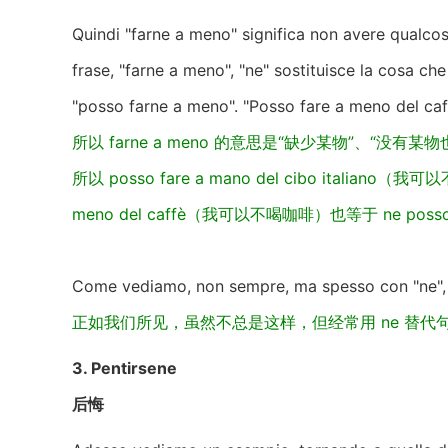
Quindi "farne a meno" significa non avere qualcos
frase, "farne a meno", "ne" sostituisce la cosa che
"posso farne a meno". "Posso fare a meno del caf
所以 farne a meno 的意思是“缺少某物”、“没有某物
所以 posso fare a mano del cibo italiano（
meno del caffè（我可以不喝咖啡）也等于 ne posso f
Come vediamo, non sempre, ma spesso con "ne", sos
正如我们所见，虽然不总是这样，但经常用 ne 替代句
3. Pentirsene
后悔