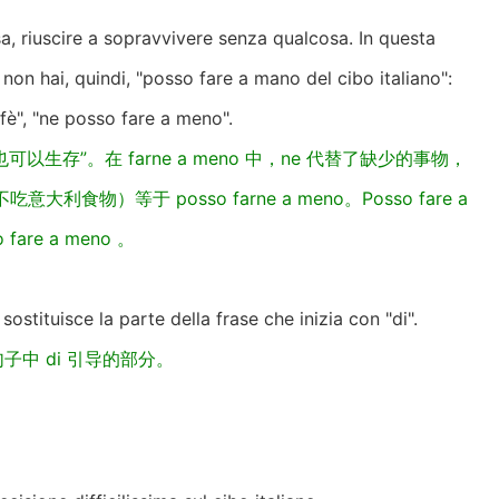
a, riuscire a sopravvivere senza qualcosa. In questa
 non hai, quindi, "posso fare a mano del cibo italiano":
fè", "ne posso fare a meno".
也可以生存”。在 farne a meno 中，ne 代替了缺少的事物，
我可以不吃意大利食物）等于 posso farne a meno。Posso fare a
are a meno 。
tituisce la parte della frase che inizia con "di".
子中 di 引导的部分。