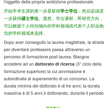
l'oggetto della propria ambizione professionale.
开始学术生涯的第一步是获得
，然后必须进
学士学位
一步获得
。显然，学位课程，即研究方向，
硕士学位
可以根据个人特别倾向的学科领域或代表个人职业抱
负的学科领域来选择。
Dopo aver conseguito la laurea magistrale, la strada
per diventare professore passa attraverso un
percorso di formazione post-laurea. Bisogna
accedere ad un
(3° ciclo della
dottorato di ricerca
formazione superiore) la cui ammissione è
subordinata al superamento di un concorso. La
durata minima del dottorato è di tre anni; la durata
massima è di 5 anni.Il dottorando, durante il periodo
di dottorato, deve preparare una tesi di fini della sua
carriera è importante redigere più ricerche possibili,