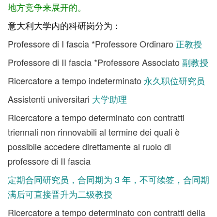
地方竞争来展开的。
意大利大学内的科研岗分为：
Professore di I fascia *Professore Ordinaro
正教授
Professore di II fascia *Professore Associato
副教授
Ricercatore a tempo indeterminato
永久职位研究员
Assistenti universitari
大学助理
Ricercatore a tempo determinato con contratti
triennali non rinnovabili al termine dei quali è
possibile accedere direttamente al ruolo di
professore di II fascia
定期合同研究员，合同期为 3 年，不可续签，合同期
满后可直接晋升为二级教授
Ricercatore a tempo determinato con contratti della