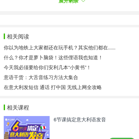
展开剩余
pubblicarle su riviste scientifiche, scrivere saggi e
libri.
获得硕士学位后，成为教授的途径是通过研究生培训
相关阅读
课程。必须获得
（高等教育的第三周
研究博士学位
你以为地铁上大家都还在玩手机？其实他们都在......
期），其入学需要通过考试竞赛。攻读博士学位的最
什么？你才是萝卜脑袋！这些俚语我也知道！
短时间是三年； 最长期限为5年。在攻读博士学位期
间，博士生必须撰写研究论文。以及尽可能多的研究
今天我必须要给你们安利几本“小黄书”！
报告、在科学杂志上发表、撰写论文和书籍对博士生
意语干货：大舌音练习方法大集合
的职业生涯非常重要。
在意大利发短信 通话 打中国 无线上网全攻略
Lo step successivo al periodo di dottorato è
identificabile nella
相关课程
partecipazione ad un concorso
, indetto dalle singole università. Il
da ricercatore
6节课搞定意大利语发音
requisito che insieme allo svolgimento di una prova
eccellente consente di superarlo è il
possesso di