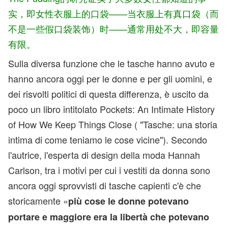
实，即女性衣服上的口袋——当衣服上有真口袋（而
不是一些假口袋装饰）时——通常用处不大，即容量
有限。
Sulla diversa funzione che le tasche hanno avuto e
hanno ancora oggi per le donne e per gli uomini, e
dei risvolti politici di questa differenza, è uscito da
poco un libro intitolato Pockets: An Intimate History
of How We Keep Things Close ( "Tasche: una storia
intima di come teniamo le cose vicine"). Secondo
l'autrice, l'esperta di design della moda Hannah
Carlson, tra i motivi per cui i vestiti da donna sono
ancora oggi sprovvisti di tasche capienti c'è che
storicamente «
più cose le donne potevano
portare e maggiore era la libertà che potevano