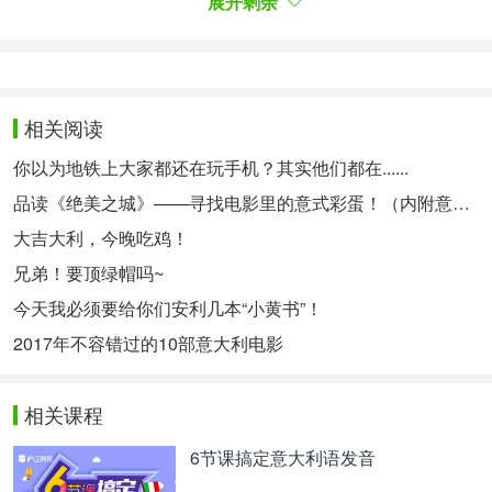
展开剩余
dati, porta avanti tra le altre cose la campagna
#wewantpockets, «
», in cui
vogliamo le tasche
raccoglie segnalazioni di pantaloni con tasche
相关阅读
capienti, ma più spesso di tasche finte o
eccessivamente piccole. A luglio del 2022 aveva
你以为地铁上大家都还在玩手机？其实他们都在......
dedicato un episodio del suo podcast a quello che
品读《绝美之城》——寻找电影里的意式彩蛋！（内附意语中字资源~）
lei definisce «great gender pocket gap», cioè «il
大吉大利，今晚吃鸡！
grande divario di genere delle tasche».
兄弟！要顶绿帽吗~
多年来，英国记者兼活动主义者卡罗琳·克里亚多·佩
今天我必须要给你们安利几本“小黄书”！
雷斯 (Caroline Criado Perez)一直在开展
2017年不容错过的10部意大利电影
#wewantpockets 运动，即“
”运动，她
我们想要口袋
在2019年出版的《无形》一书中从
数据出发探讨了
相关课程
性别歧视。收集有关大容量口袋裤子的报告，但更常
6节课搞定意大利语发音
见的是假口袋或很小的口袋。2022年7月，她在播客