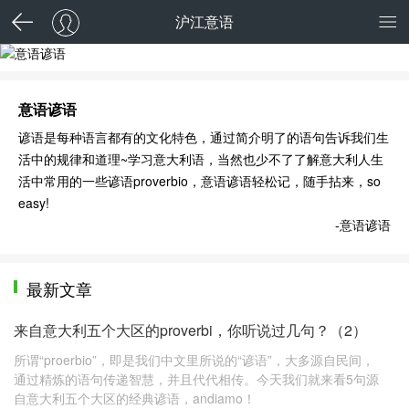
沪江意语
意语谚语
意语谚语
谚语是每种语言都有的文化特色，通过简介明了的语句告诉我们生
活中的规律和道理~学习意大利语，当然也少不了了解意大利人生
活中常用的一些谚语proverbio，意语谚语轻松记，随手拈来，so
easy!
-意语谚语
最新文章
来自意大利五个大区的proverbi，你听说过几句？（2）
所谓“proerbio”，即是我们中文里所说的“谚语”，大多源自民间，
通过精炼的语句传递智慧，并且代代相传。今天我们就来看5句源
自意大利五个大区的经典谚语，andiamo！