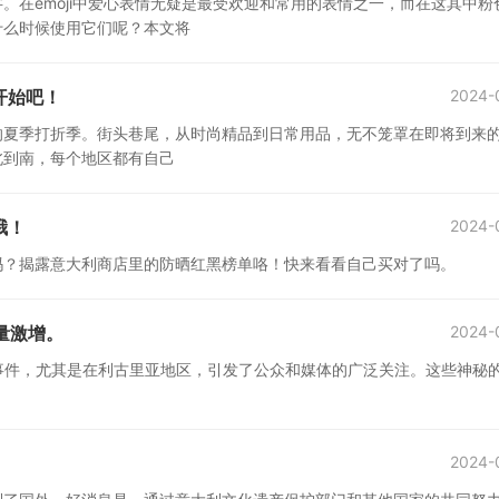
。在emoji中爱心表情无疑是最受欢迎和常用的表情之一，而在这其中粉
什么时候使用它们呢？本文将
开始吧！
2024-
的夏季打折季。街头巷尾，从时尚精品到日常用品，无不笼罩在即将到来
北到南，每个地区都有自己
哦！
2024-
吗？揭露意大利商店里的防晒红黑榜单咯！快来看看自己买对了吗。
量激增。
2024-
事件，尤其是在利古里亚地区，引发了公众和媒体的广泛关注。这些神秘
2024-