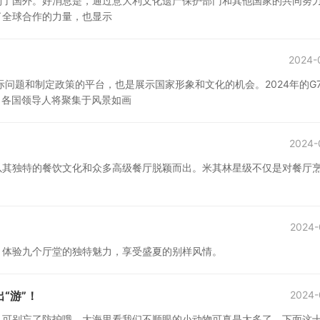
到了国外。好消息是，通过意大利文化遗产保护部门和其他国家的共同努
了全球合作的力量，也显示
2024-
问题和制定政策的平台，也是展示国家形象和文化的机会。2024年的G
，各国领导人将聚集于风景如画
2024-
以其独特的餐饮文化和众多高级餐厅脱颖而出。米其林星级不仅是对餐厅
2024-
，体验九个厅堂的独特魅力，享受盛夏的别样风情。
“游”！
2024-
，可别忘了防护哦，大海里看我们不顺眼的小动物可真是太多了，下面这