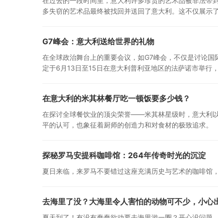
在过去的一段时间里，意大利许多珍贵的艺术品被非法带
多失窃的艺术品最终被找回并送回了意大利。这不仅展示
G7峰会：意大利送给世界的礼物
在全球政治舞台上的重要会议，如G7峰会，不仅是讨论国际
定于6月13日至15日在意大利普利亚地区的法萨诺市举行
在意大利的米其林餐厅吃一顿饭要多少钱？
在探讨全球餐饮业的顶尖荣誉——米其林星级时，意大利
平的认可，也象征着厨师的创造力和对食材的极致追求。
探秘罗马安提科咖啡馆：264年传奇时光的沉淀
夏日来临，来罗马不要错过这座充满历史与艺术的咖啡馆
去海里了没？大海里令人害怕的动物可不少，小心出
夏天到了！有没有蠢蠢欲动要去海里游一圈？开心没问题