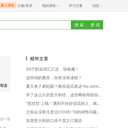
注册/登录
我的课程
学习方案
消息
搜 索
查 词
精华文章
50个职业词汇汇总，快收藏！
这些词的重音，你有没有读错？
语阅读
夏天来了易犯困？教你花式表达“Ho sonno”！
学了这么久的意大利语，这些网络用语你还不知道吗？
“意怼怼”上线！遇到不好好说话的人，就这样机智地怼回去！
之前从没有注意过COVID-19的词性问题，直到今天…
06-18
实用意大利语口语干货之订酒店