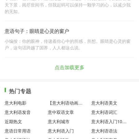
天下景，阅尽世间书，但我起码可以保持一颗学习的心，以减少我
的无知。
意语句子：眼睛是心灵的窗户
小编按：你的眼神，传递着你心中的所感，所想。眼睛是心灵的窗
户，这句话跨越了国界，人人都这么说。
点击加载更多
热门专题
意大利电影
【意大利语动画片】粉红小猪
意大利语美文
意大利语发音
意中双语文章
意大利语词汇
近期热文
意大利城市
意大利语入门100句
意语日常用语
意大利语入门
意大利语语法