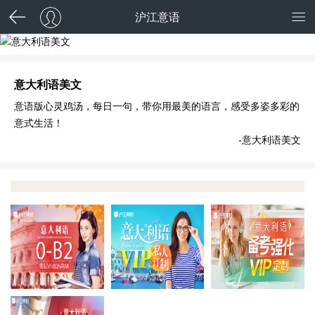
沪江意语
意大利语美文
意语版心灵鸡汤，每日一句，带你用最美的语言，感受多姿多彩的
意式生活！
-意大利语美文
报班即学
VIP定制
决
全能VIP