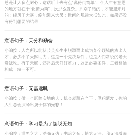
总是让人多点耐心，这话听上去有点“说得倒简单”。但人生有意思
的地方就在于“化繁为简”，没那么复杂。挥别了错的，才能迎来对
的；经历了大寒，终能迎来大暑；世间的规律大抵如此，如果还没
有得到想要的结果
意语句子：天分和勤奋
小编按：人之所以能从芸芸众生中脱颖而出成为某个领域的杰出人
才，必少不了天赋助力，这是一个先决条件，也是人们常说的老天
赏饭吃。有了天赋，还得后天好好努力，这是必要条件，二者相辅
相成，缺一不可。
意语句子：无需远眺
小编按：做一个脚踏实地的人，机会就藏在当下，厚积薄发，你的
人生总会演绎出属于你的光彩！
意语句子：学习是为了摆脱无知
小编按：世界之大，浩瀚无边；书籍之多，博览无涯。我无法看遍