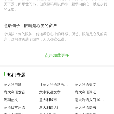
天下景，阅尽世间书，但我起码可以保持一颗学习的心，以减少我
的无知。
意语句子：眼睛是心灵的窗户
小编按：你的眼神，传递着你心中的所感，所想。眼睛是心灵的窗
户，这句话跨越了国界，人人都这么说。
点击加载更多
热门专题
意大利电影
【意大利语动画片】粉红小猪
意大利语美文
意大利语发音
意中双语文章
意大利语词汇
近期热文
意大利城市
意大利语入门100句
意语日常用语
意大利语入门
意大利语语法