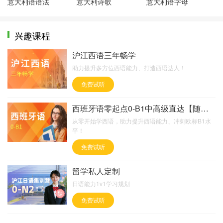
意大利语语法
意大利诗歌
意大利语字母
兴趣课程
沪江西语三年畅学
助力提升多方位西语能力、打造西语达人！
免费试听
西班牙语零起点0-B1中高级直达【随到随学班】
从零开始学西语，助力提升西语能力、冲刺欧标B1水
平！
免费试听
留学私人定制
日语能力1v1学习规划
免费试听