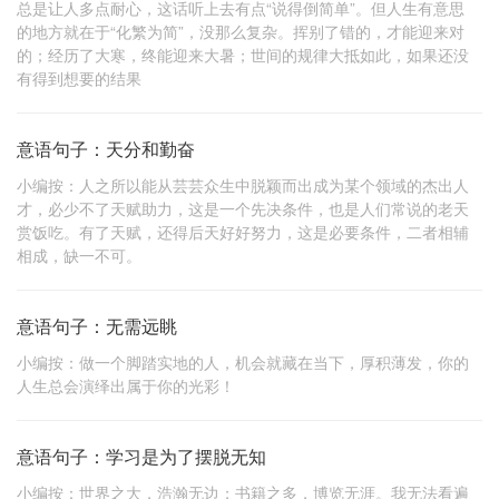
总是让人多点耐心，这话听上去有点“说得倒简单”。但人生有意思
的地方就在于“化繁为简”，没那么复杂。挥别了错的，才能迎来对
的；经历了大寒，终能迎来大暑；世间的规律大抵如此，如果还没
有得到想要的结果
意语句子：天分和勤奋
小编按：人之所以能从芸芸众生中脱颖而出成为某个领域的杰出人
才，必少不了天赋助力，这是一个先决条件，也是人们常说的老天
赏饭吃。有了天赋，还得后天好好努力，这是必要条件，二者相辅
相成，缺一不可。
意语句子：无需远眺
小编按：做一个脚踏实地的人，机会就藏在当下，厚积薄发，你的
人生总会演绎出属于你的光彩！
意语句子：学习是为了摆脱无知
小编按：世界之大，浩瀚无边；书籍之多，博览无涯。我无法看遍