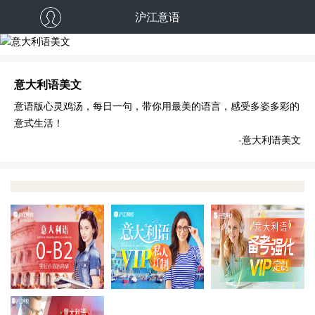
沪江意语
意大利语美文
意语版心灵鸡汤，每日一句，带你用最美的语言，感受多姿多彩的
意式生活！
-意大利语美文
报班即学
VIP定制
决
全能VIP