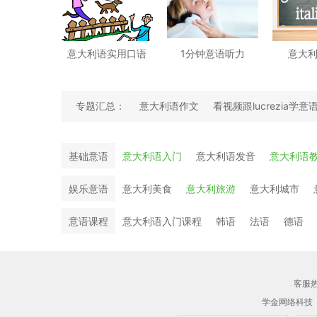
意大利语实用口语
1分钟意语听力
意大
专题汇总：
意大利语作文
看视频跟lucrezia学意
看视频记单词
意语谚语
基础意语
意大利语入门
意大利语发音
意大利语
娱乐意语
意大利美食
意大利旅游
意大利城市
意语课程
意大利语入门课程
韩语
法语
德语
客服热线
学金网络科技