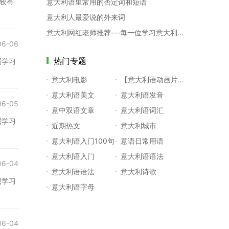
较有
意大利语里常用的否定词和短语
意大利人最爱说的外来词
意大利网红老师推荐---每一位学习意大利语者必读的一本书！
06-06
热门专题
照学习
意大利电影
【意大利语动画片】粉红小猪
意大利语美文
意大利语发音
06-05
意中双语文章
意大利语词汇
照学习
近期热文
意大利城市
意大利语入门100句
意语日常用语
意大利语入门
意大利语语法
06-04
意大利语语法
意大利诗歌
照学习
意大利语字母
06-04