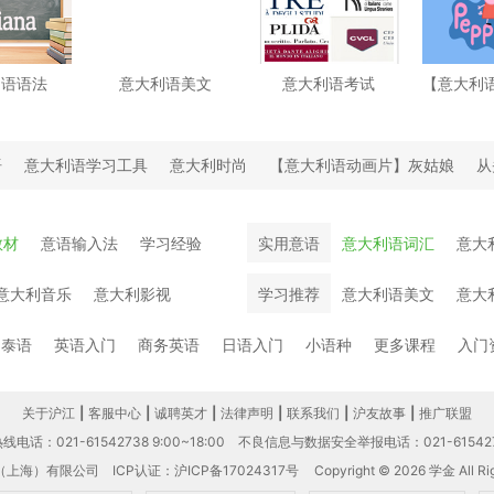
利语语法
意大利语美文
意大利语考试
语
意大利语学习工具
意大利时尚
【意大利语动画片】灰姑娘
从
教材
意语输入法
学习经验
实用意语
意大利语词汇
意大
意大利音乐
意大利影视
学习推荐
意大利语美文
意大
泰语
英语入门
商务英语
日语入门
小语种
更多课程
入门
关于沪江
|
客服中心
|
诚聘英才
|
法律声明
|
联系我们
|
沪友故事
|
推广联盟
电话：021-61542738 9:00~18:00
不良信息与数据安全举报电话：021-61542
（上海）有限公司
ICP认证：沪ICP备17024317号
Copyright © 2026 学金 All Rig