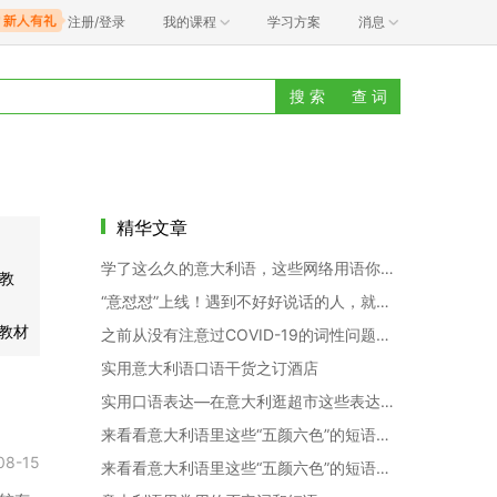
注册/登录
我的课程
学习方案
消息
搜 索
查 词
精华文章
学了这么久的意大利语，这些网络用语你还不知道吗？
教
“意怼怼”上线！遇到不好好说话的人，就这样机智地怼回去！
语教材
之前从没有注意过COVID-19的词性问题，直到今天…
实用意大利语口语干货之订酒店
实用口语表达—在意大利逛超市这些表达你必须要知道！
来看看意大利语里这些“五颜六色”的短语（下）
08-15
来看看意大利语里这些“五颜六色”的短语（上）