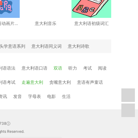
【意大利语动画片】粉红小猪
意大利音乐
意大利语初级词汇
头学意语系列
意大利语同义词
意大利诗歌
利语语法
意大利语口语
双语
听力
考试
阅读
利语考试
走遍意大利
贪嘴意大利
意语有声童话
资讯
发音
字母表
电影
生活
738
hts Reserved.