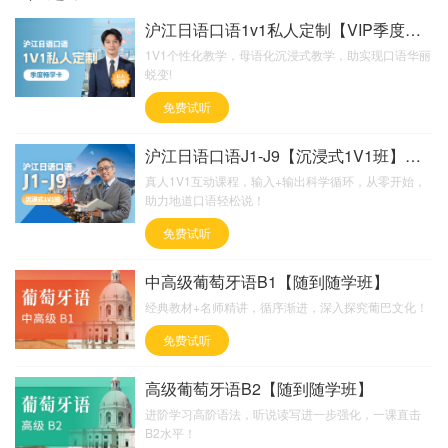
沪江日语口语1v1私人定制【VIP季度畅学卡】
1V1个性化教学，母语化沉浸式教学，助实现口语华丽
蜕变!
免费试听
沪江日语口语J1-J9【沉浸式1V1班】超值版
真人1V1互动课程，输入+输出科学循环，从零开始，
助力地道口语轻松说！
免费试听
中高级葡萄牙语B1【随到随学班】
经典教材+名师精讲，循序渐进，深入探究葡巴文化！
免费试听
高级葡萄牙语B2【随到随学班】
进阶学习高阶语法，听说读写进一步强化，一课直击
B2水平！