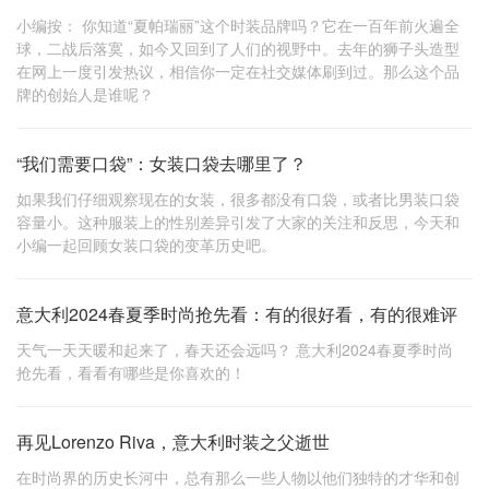
小编按： 你知道“夏帕瑞丽”这个时装品牌吗？它在一百年前火遍全
球，二战后落寞，如今又回到了人们的视野中。去年的狮子头造型
在网上一度引发热议，相信你一定在社交媒体刷到过。那么这个品
牌的创始人是谁呢？
“我们需要口袋”：女装口袋去哪里了？
如果我们仔细观察现在的女装，很多都没有口袋，或者比男装口袋
容量小。这种服装上的性别差异引发了大家的关注和反思，今天和
小编一起回顾女装口袋的变革历史吧。
意大利2024春夏季时尚抢先看：有的很好看，有的很难评
天气一天天暖和起来了，春天还会远吗？ 意大利2024春夏季时尚
抢先看，看看有哪些是你喜欢的！
再见Lorenzo Riva，意大利时装之父逝世
在时尚界的历史长河中，总有那么一些人物以他们独特的才华和创