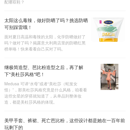
配哪双鞋？
太阳这么毒辣，做好防晒了吗？挑选防晒
可别踩雷哦！
面对夏日高温和毒辣的太阳，化学防晒做好了
吗？做对了吗？揭露意大利商店里的防晒红黑
榜单咯！快来看看自己买对了吗。
继极简造型、芭比粉造型之后，再了解
下"美杜莎风格"吧！
Medusa 可译“水母”或者“美杜莎（蛇发女
怪）”，那美杜莎风格究竟是什么风格，咱看看
这些女星的穿搭就知道了，从单品到整体妆
造，都是美杜莎风格的体现。
美甲手套、裤裙、死亡芭比粉，这些设计都是她在一百年前
玩剩下的