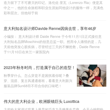
造力留下了不可磨灭的印记。洛伦佐·里瓦（Lorenzo Ria）便是其
中之一，他的生命旅程和职业生涯如同他设计的服饰一样，充满色
彩和层次。但他却于前
意大利知名设计师Davide Renne因病去世，享年46岁
小编按： 意大利设计师 Daide Renne 于今年11月1日正式接任意
大利知名品牌Moschino的创意总监一职。然而令人痛惜的是，几
天前他突发心脏疾病，尽管经过三天的不懈抢救，Daide Renne
于11月10日在米兰一家医院内
2023年秋冬时尚，打造属于自己的造型！
秋季穿什么、怎么穿是不是困扰着你呢？叠
穿、混搭、复古风通通都有，看看意大利新兴
服装品牌Sun68符不符合你的口味吧！
伟大的意大利企业，欧洲眼镜巨头 Luxottica
之前给大家讲过世界上最早的巧克力及糖果生产商，今天小编想给