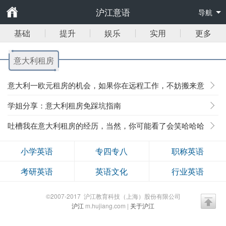
沪江意语
导航
基础
提升
娱乐
实用
更多
意大利租房
意大利一欧元租房的机会，如果你在远程工作，不妨搬来意
大利生活
学姐分享：意大利租房免踩坑指南
吐槽我在意大利租房的经历，当然，你可能看了会笑哈哈哈
小学英语
专四专八
职称英语
考研英语
英语文化
行业英语
©2007-2017 沪江教育科技（上海）股份有限公司
沪江
m.hujiang.com |
关于沪江