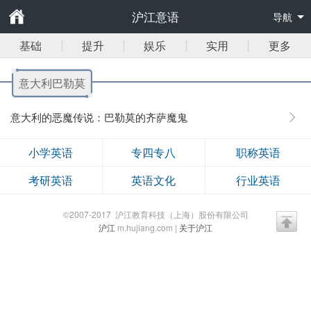
沪江意语
导航
基础
提升
娱乐
实用
更多
意大利巴勒莫
意大利的恶魔传说：巴勒莫的齐萨魔鬼
小学英语
专四专八
职称英语
考研英语
英语文化
行业英语
©2007-2017 沪江教育科技（上海）股份有限公司
沪江
m.hujiang.com |
关于沪江