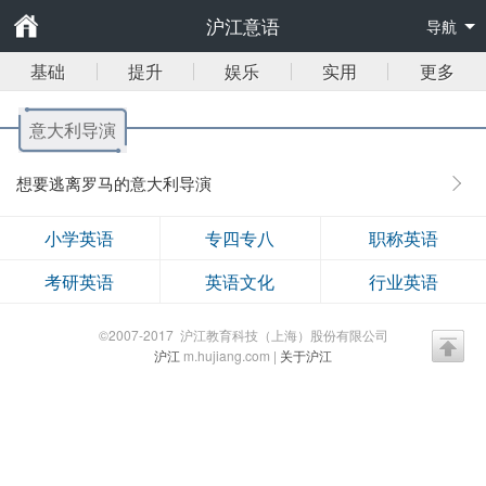
沪江意语
导航
基础
提升
娱乐
实用
更多
意大利导演
想要逃离罗马的意大利导演
小学英语
专四专八
职称英语
考研英语
英语文化
行业英语
©2007-2017 沪江教育科技（上海）股份有限公司
沪江
m.hujiang.com |
关于沪江