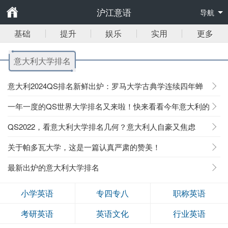
沪江意语
导航
基础
提升
娱乐
实用
更多
意大利大学排名
意大利2024QS排名新鲜出炉：罗马大学古典学连续四年蝉
联第一
一年一度的QS世界大学排名又来啦！快来看看今年意大利的
表现如何吧
QS2022，看意大利大学排名几何？意大利人自豪又焦虑
关于帕多瓦大学，这是一篇认真严肃的赞美！
最新出炉的意大利大学排名
小学英语
专四专八
职称英语
考研英语
英语文化
行业英语