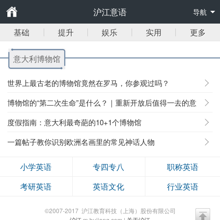
沪江意语
导航
基础
提升
娱乐
实用
更多
意大利博物馆
世界上最古老的博物馆竟然在罗马，你参观过吗？
博物馆的“第二次生命”是什么？｜重新开放后值得一去的意
大利博物馆
度假指南：意大利最奇葩的10+1个博物馆
一篇帖子教你识别欧洲名画里的常见神话人物
小学英语
专四专八
职称英语
考研英语
英语文化
行业英语
©2007-2017 沪江教育科技（上海）股份有限公司
沪江
m.hujiang.com |
关于沪江