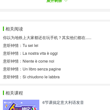
ah che bellezza!
展开剩余
多美好！
ah che dolore!
多痛苦！
相关阅读
ah che bellezza!
你以为地铁上大家都还在玩手机？其实他们都在......
多美好！
意听钟情：Tu sei lei
ah che dolore!
意听钟情：La nostra vita è oggi
多痛苦！
意听钟情：Niente è come noi
意听钟情：Un libro senza pagine
così che va la vita, così che va l'amore...
生活如此，爱情如此...
意听钟情：Si chiudono le labbra
Un giorno mentre tutti ci dicevano che coppia
innamorata
相关课程
当有一天 所有人都说我们是相爱的一对
6节课搞定意大利语发音
ho visto nei tuoi gesti il sospetto di non esser