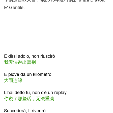
E' Gentile.
E dirsi addio, non riuscirò
我无法说出离别
E piove da un kilometro
大雨连绵
L'hai detto tu, non c'è un replay
你说了那些话，无法重演
Succederà, ti rivedrò