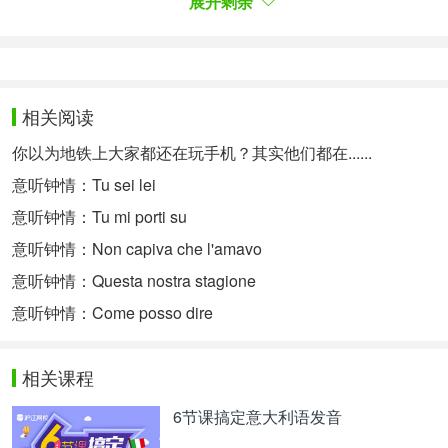
展开剩余
Comunque vivo, e ancora tremo
心还跳动 还在颤抖
Si chiudono le labbra mentre fuori piove
外面下雨了 我闭紧双唇
相关阅读
你以为地铁上大家都还在玩手机？其实他们都在......
Piove
又下雨了
意听钟情：Tu sei lei
意听钟情：Tu mi porti su
Dimmi dove devo stare, cercare
意听钟情：Non capiva che l'amavo
告诉我，该何去何从
意听钟情：Questa nostra stagione
Non ho più le tue parole
意听钟情：Come posso dire
你的音讯无踪
Dimmi come devo fare, sparire
相关课程
告诉我，该做什么，消失
6节课搞定意大利语发音
E dimenticare