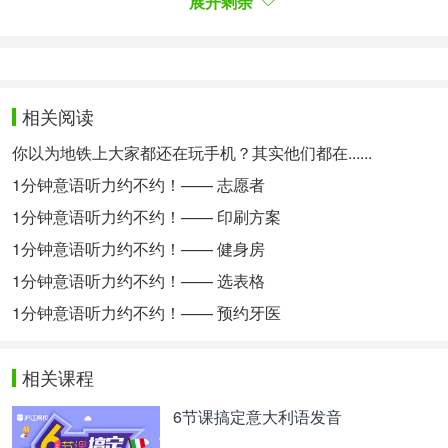
展开剩余
-In questo caso il piano B diventa più costoso,
mentre il piano C un po’ più conveniente.
如果是方案B，那会更贵，但C会便宜一些。
相关阅读
-Ok.
, c’è qualche piano che sia più
A proposito
conveniente del piano C?
你以为地铁上大家都还在玩手机？其实他们都在......
好的。顺便问一句，还有比方案C更便宜的吗？
1分钟意语听力约不约！—— 志愿者
1分钟意语听力约不约！—— 印刷方案
-Sì. Abbiamo il piano D, ma non copre le spese di
alloggio nel caso il suo volo venga ritardato o
1分钟意语听力约不约！—— 健身房
cancellato. Quindi non lo raccomadiamo.
1分钟意语听力约不约！—— 选表格
有，我们有方案D。但方案D不覆盖飞机延误和取消
1分钟意语听力约不约！—— 预约牙医
的赔偿，所以我不推荐这个。
-Capisco. Sono d’accordo. Ma non penso di aver
相关课程
bisogno della copertura per i biglietti aerei della mia
famiglia. Quindi prendo questo piano con
6节课搞定意大利语发音
l’assicurazione speciale per l’attrezzatura.