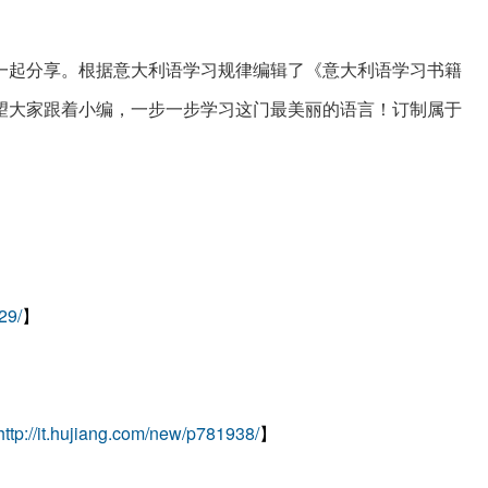
一起分享。根据意大利语学习规律编辑了《意大利语学习书籍
望大家跟着小编，一步一步学习这门最美丽的语言！订制属于
29/
】
http://it.hujiang.com/new/p781938/
】