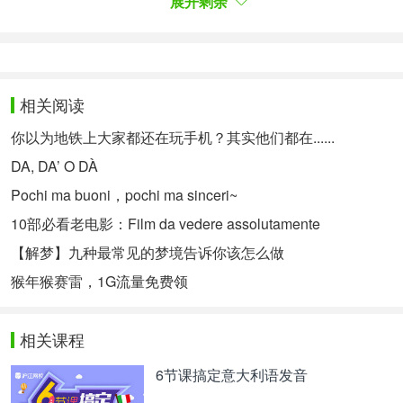
展开剩余
col quaquaqua
叫着呱呱呱
Questo è il ballo del qua qua
这是一首呱呱舞曲
相关阅读
come un papero che sa
你以为地铁上大家都还在玩手机？其实他们都在......
fare solo qua qua qua
DA, DA’ O DÀ
piu’ quaquaqua
Pochi ma buoni，pochi ma sinceri~
一只只会叫着呱呱呱的小公鹅
10部必看老电影：Film da vedere assolutamente
forza tutti qui con me
【解梦】九种最常见的梦境告诉你该怎么做
大家跟我一起来
猴年猴赛雷，1G流量免费领
a braccetto tre per tre
我们三个三个地挽起手来
相关课程
attenzione si fara’
6节课搞定意大利语发音
un gran quaqua