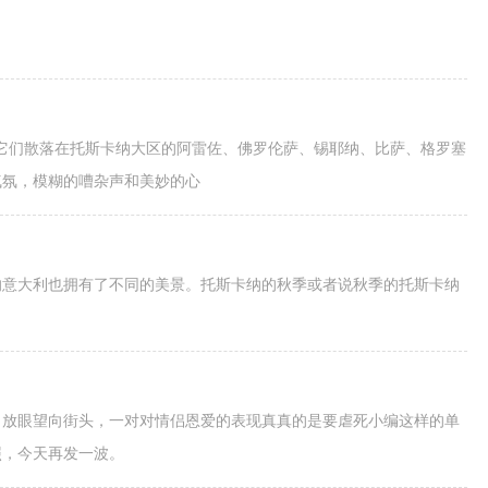
，它们散落在托斯卡纳大区的阿雷佐、佛罗伦萨、锡耶纳、比萨、格罗塞
气氛，模糊的嘈杂声和美妙的心
的意大利也拥有了不同的美景。托斯卡纳的秋季或者说秋季的托斯卡纳
，放眼望向街头，一对对情侣恩爱的表现真真的是要虐死小编这样的单
照，今天再发一波。