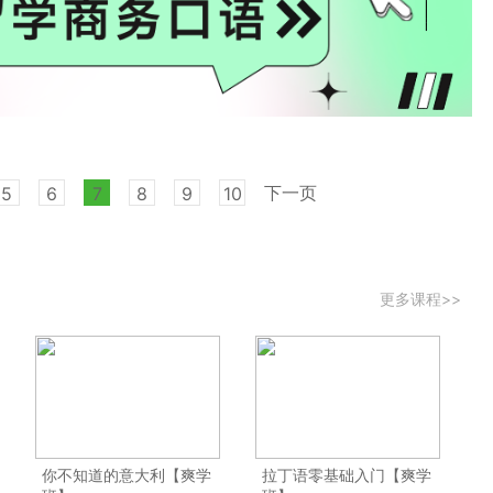
下一页
5
6
7
8
9
10
更多课程>>
你不知道的意大利【爽学
拉丁语零基础入门【爽学