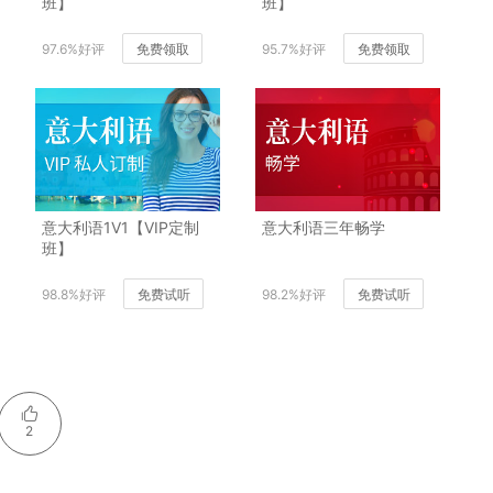
班】
班】
97.6%好评
免费领取
95.7%好评
免费领取
意大利语1V1【VIP定制
意大利语三年畅学
班】
98.8%好评
免费试听
98.2%好评
免费试听
2