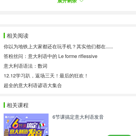
展开剩余
字母读音：
a b c d e f g h i l m n o p q r s t u v z
这些字母的读音按照拼音即可。(啊，比，的，
俄，佛这个样子。) 但有几个字母是例外的：c g h q
相关阅读
r s&z
你以为地铁上大家都还在玩手机？其实他们都在......
1)c，g，ci读作“七”;ce，cia，cio，ciu读作“拆，
答粉丝问：意大利语中的 Le forme riflessive
差，潮，处”
意大利语语法：数词
2)gi读作“极“，ge，gia，gio，giu，读作“债，
12.12学习趴，返场三天！最后的狂欢！
炸，照，主”
超全的意大利语谚语大集合
3)chi，che，ca，co，cu读作“ki，开，卡，靠，
库”
相关课程
4)ghi，ghe，ga，go，gu读作“给，该，呷，
6节课搞定意大利语发音
高，故”