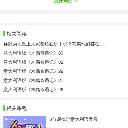
展开剩余
"Io rimango", rispose Pinocchio. "Io voglio
tornarmene a casa mia: voglio studiare e voglio
farmi onore alla scuola, come fanno tutti i ragazzi
perbene."
相关阅读
"Buon pro ti faccia!"
你以为地铁上大家都还在玩手机？其实他们都在......
意大利语版《木偶奇遇记》33
"Pinocchio!" disse allora Lucignolo. "Dai retta a me:
vieni via con noi e staremo allegri."
意大利语版《木偶奇遇记》32
意大利语版《木偶奇遇记》29
"No, no, no!"
意大利语版《木偶奇遇记》27
"Vieni via con noi e staremo allegri", gridarono altre
意大利语版《木偶奇遇记》26
quattro voci di dentro al carro.
"Vieni via con noi e staremo allegri", urlarono tutte
相关课程
insieme un centinaio di voci di dentro al carro.
6节课搞定意大利语发音
"E se vengo con voi, che cosa dirà la mia buona