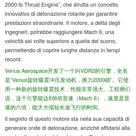
2000 lb Thrust Engine”, che sfrutta un concetto
innovativo di detonazione rotante per garantire
prestazioni straordinarie. Il motore, a detta degli
ingegneri, potrebbe raggiungere Mach 6, una
velocità sei volte superiore a quella del suono,
permettendo di coprire lunghe distanze in tempi
record.
Venus Aerospace开发了一个叫VDR2的引擎，全名
是“Venus旋转爆震冲压发动机，推力2000磅”。它使
用一种新的旋转爆震技术，性能非常强大。工程师们
说，这个引擎能达到6倍音速（Mach 6），速度是音
速的六倍，能大大缩短长途飞行的时间。
Il segreto di questo motore sta nella sua capacità di
generare onde di detonazione, anziché affidarsi alla