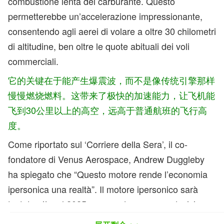
combustione lenta del carburante. Questo
permetterebbe un’accelerazione impressionante,
consentendo agli aerei di volare a oltre 30 chilometri
di altitudine, ben oltre le quote abituali dei voli
commerciali.
它的关键在于能产生爆震波，而不是像传统引擎那样
慢慢燃烧燃料。这带来了极快的加速能力，让飞机能
飞到30公里以上的高空，远高于普通航班的飞行高
度。
Come riportato sul ‘Corriere della Sera’, il co-
fondatore di Venus Aerospace, Andrew Duggleby
ha spiegato che “Questo motore rende l’economia
ipersonica una realtà”. Il motore ipersonico sarà
testato già nel 2025, segnando un passo decisivo
verso la rivoluzione dei trasporti aerei, anche se il