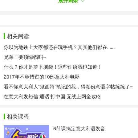
展开剩余
percorso per arrivare alla commercializzazione è
ancora lungo.
根据《晚邮报》报道，Venus Aerospace的联合创始
相关阅读
人Andrew Duggleby表示：“这个引擎让高超音速经
济变成了现实。” 预计在2025年进行测试，这将是航
你以为地铁上大家都还在玩手机？其实他们都在......
空运输革命的一大步，但离真正商用还需要时间。
兄弟！要顶绿帽吗~
Alcuni esperti del settore, come Eric Briggs,
什么？你才是萝卜脑袋！这些俚语我也知道！
responsabile operativo di Velontra, una delle
2017年不容错过的10部意大利电影
aziende coinvolte, hanno evidenziato che “Non
看不懂意大利人“鬼画符”笔记的我，得领份意语字帖练练了~
vediamo l’ora di lavorarci ancora più in profondità, di
在意大利发短信 通话 打中国 无线上网全攻略
far volare il primo esemplare e in definitiva di
perfezionare un concetto di motore che finora è
相关课程
esistito perlopiù nei libri di testo, ma mai come unità
6节课搞定意大利语发音
di produzione”.