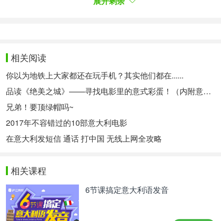
展开剩余
事实：茶不能解毒或治愈体内的毒素。
6. Mito: i pipistrelli sono ciechi
传言：蝙蝠是瞎子
相关阅读
La verità: i pipistrelli ci vedono eccome! Secondo
l'ex direttore esecutivo dell'Organizzazione per la
你以为地铁上大家都还在玩手机？其实他们都在......
conservazione dei pipistrelli, Rob Mies, i pipistrelli
品读《绝美之城》——寻找电影里的意式彩蛋！（内附意语中字资源~）
possono vedere tre volte meglio degli esseri umani.
兄弟！要顶绿帽吗~
事实：蝙蝠绝对能看到我们！蝙蝠保护组织前执行董
2017年不容错过的10部意大利电影
事罗布·密斯表示，蝙蝠的视力是人类的三倍。
在意大利发短信 通话 打中国 无线上网全攻略
7. Mito: le verruche si prendono da rane e rospi
相关课程
传言：疣是从青蛙和蟾蜍身上传染的
6节课搞定意大利语发音
Verità: Secondo il National Geographic, questa
diceria è probabilmente nata dal fatto che i rospi