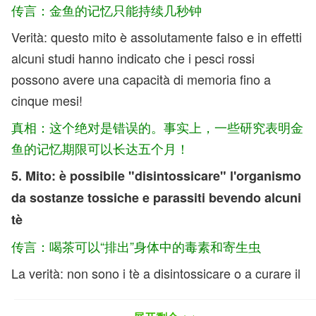
传言：金鱼的记忆只能持续几秒钟
Verità: questo mito è assolutamente falso e in effetti
alcuni studi hanno indicato che i pesci rossi
possono avere una capacità di memoria fino a
cinque mesi!
真相：这个绝对是错误的。事实上，一些研究表明金
鱼的记忆期限可以长达五个月！
5. Mito: è possibile "disintossicare" l'organismo
da sostanze tossiche e parassiti bevendo alcuni
tè
传言：喝茶可以“排出”身体中的毒素和寄生虫
La verità: non sono i tè a disintossicare o a curare il
corpo dalle tossine.