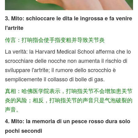
3. Mito: schioccare le dita le ingrossa e fa venire
l'artrite
传言：打响指会使手指变粗并导致关节炎
La verità: la Harvard Medical School afferma che lo
scrocchiare delle nocche non aumenta il rischio di
sviluppare l'artrite; il rumore dello scrocchio è
semplicemente il collasso di bolle di gas.
真相：哈佛医学院表示，打响指关节不会增加患关节
炎的风险；相反，打响指关节的声音只是气泡破裂的
声音。
4. Mito: la memoria di un pesce rosso dura solo
pochi secondi