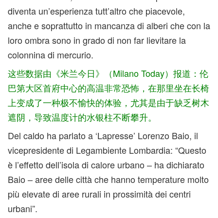
diventa un’esperienza tutt’altro che piacevole,
anche e soprattutto in mancanza di alberi che con la
loro ombra sono in grado di non far lievitare la
colonnina di mercurio.
这些数据由《米兰今日》（Milano Today）报道：伦
巴第大区首府中心的高温非常恐怖，在那里坐在长椅
上变成了一种极不愉快的体验，尤其是由于缺乏树木
遮阴，导致温度计的水银柱不断攀升。
Del caldo ha parlato a ‘Lapresse’ Lorenzo Baio, il
vicepresidente di Legambiente Lombardia: “Questo
è l’effetto dell’isola di calore urbano – ha dichiarato
Baio – aree delle città che hanno temperature molto
più elevate di aree rurali in prossimità dei centri
urbani”.