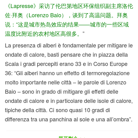
《Lapresse》采访了伦巴第地区环保组织副主席洛伦
佐·拜奥（Lorenzo Baio），谈到了高温问题。拜奥
说：“这是城市热岛效应的结果——城市的一些区域
温度比附近的农村地区高很多。
”
La presenza di alberi è fondamentale per mitigare le
ondate di calore, basti pensare che in piazza della
Scala i gradi percepiti erano 33 e in Corso Europe
36: “Gli alberi hanno un effetto di termoregolazione
molto importante nelle città – le parole di Lorenzo
Baio – sono in grado di mitigare gli effetti delle
ondate di calore e in particolare delle isole di calore,
tipiche della città. Ci sono quasi 10 gradi di
differenza tra una panchina al sole e una all’ombra”.
树木对缓解热浪非常重要，比如在斯卡拉广场