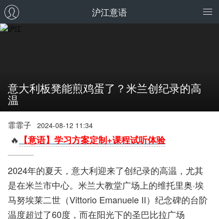
沪江意语
意大利板凳能煎鸡蛋了？米兰创纪录的高
温
霏霏子
2024-08-12 11:34
🔥
【意语】学习方案定制+课程试听体验
2024年的夏天，意大利迎来了创纪录的高温，尤其
是在米兰市中心。米兰大教堂广场上的维托里奥·埃
马努埃莱二世（Vittorio Emanuele II）纪念碑的台阶
温度超过了60度，而在阳光下的圣巴比拉广场