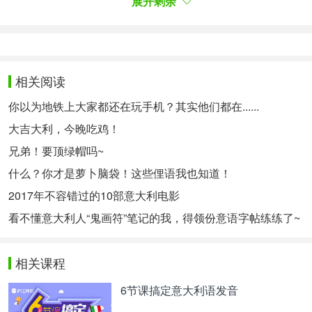
展开剩余
（Piazza della Scala），感受到的温度是33度，而
在欧洲大街（Corso Europe）是36度。洛伦佐·拜奥
（Lorenzo Baio）说：“树木在城市中有很重要的降
温作用，能减缓热浪的影响，特别是城市的热岛效
相关阅读
应。阳光下的长椅和阴凉处的长椅温度差将近10
你以为地铁上大家都还在玩手机？其实他们都在......
度。”
大吉大利，今晚吃鸡！
I
sole di calore e fasce più deboli della
兄弟！要顶绿帽吗~
popolazione
什么？你才是萝卜脑袋！这些俚语我也知道！
热岛效应和弱势群体
2017年不容错过的10部意大利电影
Nel suo intervento a ‘Lapresse’, il vicepresidente di
看不懂意大利人“鬼画符”笔记的我，得领份意语字帖练练了~
Legambiente Lombardia Lorenzo Baio ha voluto
rimarcare come il caldo e le isole di calore
相关课程
rappresentino dei seri rischi per le fasce più deboli
6节课搞定意大利语发音
della popolazione: