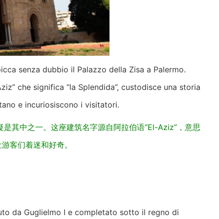
 spicca senza dubbio il Palazzo della Zisa a Palermo.
Aziz” che significa “la Splendida”, custodisce una storia
ano e incuriosiscono i visitatori.
其中之一。这座建筑名字源自阿拉伯语“El-Aziz”，意思
让游客们着迷和好奇。
oluto da Guglielmo I e completato sotto il regno di