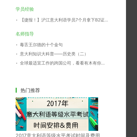
学员经验
【捷报！】沪江意大利语学员7个月拿下B2证书！
名师指导
毒舌王尔德的十个金句
意大利知识大科普——历史类（二）
全球最适宜工作的跨国公司，看看有木有你们家
热门推荐
2017意大利语等级水平考试时间及费用