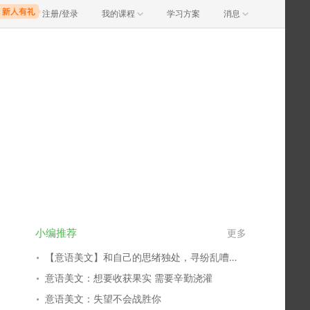
注册/登录
我的课程
学习方案
消息
小编推荐
更多
【意语美文】和自己的思绪独处，寻纷乱嘈杂中的一片净土
意语美文：想要收获果实 需要辛勤浇灌
意语美文：失望不会战胜你