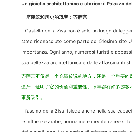
Un gioiello architettonico e storico: il Palazzo de
一座建筑和历史的瑰宝：齐萨宫
Il Castello della Zisa non è solo un luogo di legg
stato riconosciuto come parte del 51esimo sito Un
importanza. Ogni anno, numerosi turisti e appassiona
sua bellezza architettonica e dalle affascinanti st
齐萨宫不仅是一个充满传说的地方，还是一个重要的
遗产，证明了它的价值和重要性。每年都有许多游客
事所吸引。
Il fascino della Zisa risiede anche nella sua capac
le influenze arabe, normanne e mediterranee si f