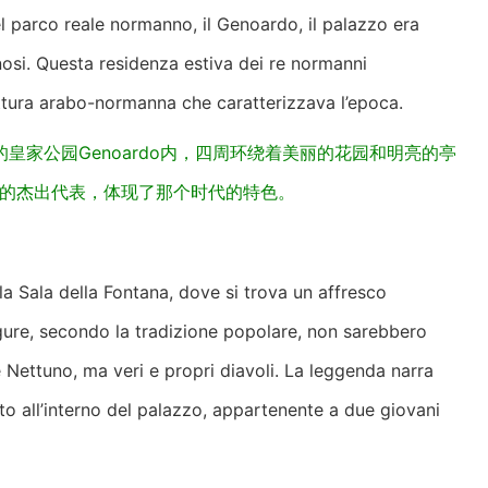
del parco reale normanno, il Genoardo, il palazzo era
nosi. Questa residenza estiva dei re normanni
ettura arabo-normanna che caratterizzava l’epoca.
家公园Genoardo内，四周环绕着美丽的花园和明亮的亭
格的杰出代表，体现了那个时代的特色。
la Sala della Fontana, dove si trova un affresco
igure, secondo la tradizione popolare, non sarebbero
 Nettuno, ma veri e propri diavoli. La leggenda narra
o all’interno del palazzo, appartenente a due giovani