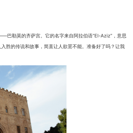
巴勒莫的齐萨宫。它的名字来自阿拉伯语“El-Aziz”，意思
人入胜的传说和故事，简直让人欲罢不能。准备好了吗？让我