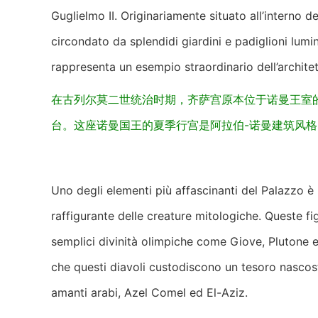
Guglielmo II. Originariamente situato all’interno 
circondato da splendidi giardini e padiglioni lumi
rappresenta un esempio straordinario dell’archit
在古列尔莫二世统治时期，齐萨宫原本位于诺曼王室的皇
台。这座诺曼国王的夏季行宫是阿拉伯-诺曼建筑风
Uno degli elementi più affascinanti del Palazzo è 
raffigurante delle creature mitologiche. Queste f
semplici divinità olimpiche come Giove, Plutone e
che questi diavoli custodiscono un tesoro nascost
amanti arabi, Azel Comel ed El-Aziz.