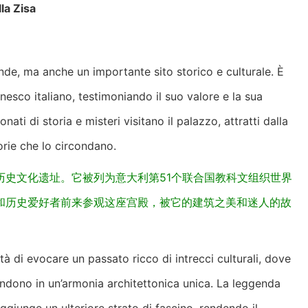
lla Zisa
ende, ma anche un importante sito storico e culturale. È
esco italiano, testimoniando il suo valore e la sua
ti di storia e misteri visitano il palazzo, attratti dalla
orie che lo circondano.
历史文化遗址。它被列为意大利第51个联合国教科文组织世界
和历史爱好者前来参观这座宫殿，被它的建筑之美和迷人的故
ità di evocare un passato ricco di intrecci culturali, dove
ondono in un’armonia architettonica unica. La leggenda