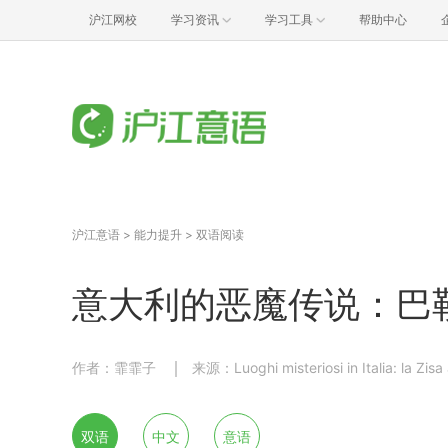
沪江网校
学习资讯
学习工具
帮助中心
沪江意语
>
能力提升
>
双语阅读
意大利的恶魔传说：巴
作者：霏霏子
来源：Luoghi misteriosi in Italia: la Zisa 
双语
中文
意语