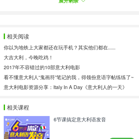
展开剩余
soggiornare in un bell'hotel nel centro della città e
allo stesso tempo praticare tutte le attività che
hanno a che fare con la natura, come andare in
kayak a Jericho Beach o fare una escursione per
相关阅读
avvistare le balene.
你以为地铁上大家都还在玩手机？其实他们都在......
温哥华是户外度假的理想地，同时
加拿大-温哥华。
大吉大利，今晚吃鸡！
也是城市度假的理想地。金牛座可以住在市中心一家
2017年不容错过的10部意大利电影
不错的酒店，同时享受各种在大自然中的活动，例如
看不懂意大利人“鬼画符”笔记的我，得领份意语字帖练练了~
在杰里科海滩划皮划艇或去看鲸鱼。
意大利电影资源分享：Italy In A Day《意大利人的一天》
3. Gemelli
双子座
相关课程
I Gemelli, poiché sono persone che amano
6节课搞定意大利语发音
incontrare nuove persone, fare conoscenza e
condividere idee e opinioni, hanno bisogno di