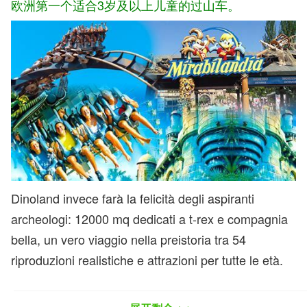
欧洲第一个适合3岁及以上儿童的过山车。
Dinoland invece farà la felicità degli aspiranti
archeologi: 12000 mq dedicati a t-rex e compagnia
bella, un vero viaggio nella preistoria tra 54
riproduzioni realistiche e attrazioni per tutte le età.
Desmo Race invece è indicata per gli amanti della
velocità (adolescenti e adulti): hai sempre sognato