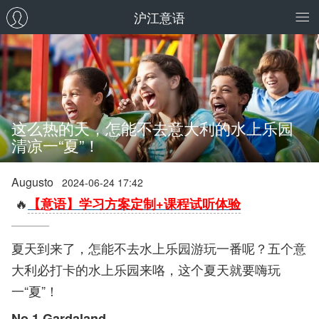
沪江意语
这么热的天，怎能不去意大利的水上乐园
清凉一“夏”！
Augusto
2024-06-24 17:42
🔥
【意语】学习方案定制+课程试听体验
夏天到来了，怎能不去水上乐园游玩一番呢？五个意
大利必打卡的水上乐园来咯，这个夏天就要嗨玩
一“夏”！
No.1 Gardaland