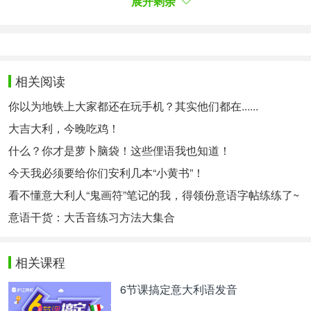
展开剩余
di sfrecciare a folle velocità su una due ruote? 🏍️
Qui puoi farlo!
恐龙乐园会让兴致勃勃的考古学家感到高兴：占地
相关阅读
1.2万平方米，专门展示霸王龙等恐龙，有 54个适合
所有年龄段的逼真的复制品和娱乐项目，真正了解史
你以为地铁上大家都还在玩手机？其实他们都在......
前历史。Desmo Race适合热衷于速度的青少年和成
大吉大利，今晚吃鸡！
人：你是否一直梦想着驾驶两轮车以极快的速度疾
什么？你才是萝卜脑袋！这些俚语我也知道！
驰？在这里你可以实现！
今天我必须要给你们安利几本“小黄书”！
No.3 Movieland Park
看不懂意大利人“鬼画符”笔记的我，得领份意语字帖练练了~
意语干货：大舌音练习方法大集合
电影公园
Tuo figlio impazzisce per cartoni animati e film per
相关课程
bambini e ragazzi? Potrebbe essere una bellissima
idea portarlo a Movieland Park, il parco divertimenti
6节课搞定意大利语发音
dove sembra di entrare in un film! 007, Sherlock