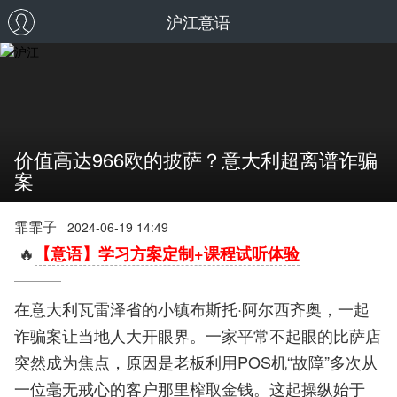
沪江意语
价值高达966欧的披萨？意大利超离谱诈骗
案
霏霏子
2024-06-19 14:49
🔥
【意语】学习方案定制+课程试听体验
在意大利瓦雷泽省的小镇布斯托·阿尔西齐奥，一起
诈骗案让当地人大开眼界。一家平常不起眼的比萨店
突然成为焦点，原因是老板利用POS机“故障”多次从
一位毫无戒心的客户那里榨取金钱。这起操纵始于