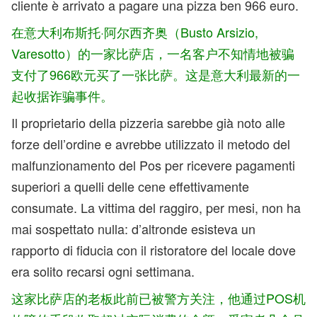
cliente è arrivato a pagare una pizza ben 966 euro.
在意大利布斯托·阿尔西齐奥（Busto Arsizio,
Varesotto）的一家比萨店，一名客户不知情地被骗
支付了966欧元买了一张比萨。这是意大利最新的一
起收据诈骗事件。
Il proprietario della pizzeria sarebbe già noto alle
forze dell’ordine e avrebbe utilizzato il metodo del
malfunzionamento del Pos per ricevere pagamenti
superiori a quelli delle cene effettivamente
consumate. La vittima del raggiro, per mesi, non ha
mai sospettato nulla: d’altronde esisteva un
rapporto di fiducia con il ristoratore del locale dove
era solito recarsi ogni settimana.
这家比萨店的老板此前已被警方关注，他通过POS机