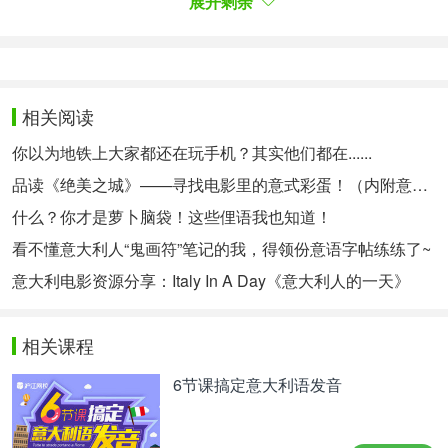
展开剩余
deciso di vederci chiaro ed è andata a consultare
l’elenco dei movimenti bancari, al fine di risalire
all’emorragia di denaro. La documentazione non ha
lasciato alcun dubbio, mostrando tanti pagamenti
相关阅读
nei confronti della pizzeria dove la donna cenava
你以为地铁上大家都还在玩手机？其实他们都在......
insieme al marito ogni venerdì sera.
品读《绝美之城》——寻找电影里的意式彩蛋！（内附意语中字资源~）
面对信用卡额度被超支的情况，这位女士决定查个明
什么？你才是萝卜脑袋！这些俚语我也知道！
白，于是她查看了银行交易记录，以追踪资金流失的
看不懂意大利人“鬼画符”笔记的我，得领份意语字帖练练了~
具体情况。账单显示，他们每周五晚在那家比萨店的
意大利电影资源分享：Italy In A Day《意大利人的一天》
消费次数很多，明确无误地指出了资金的流失
点。
相关课程
Nell’elenco dei movimenti bancari figuravano
pagamenti per 6.500 euro versati alla pizzeria dal
6节课搞定意大利语发音
marzo al giugno del 2021. Il caso più eclatante è
quello di una pizza pagata qualcosa come 966 euro,