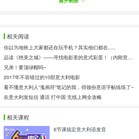
展开剩余
小镇带来了数百万欧元的收入。
相关阅读
你以为地铁上大家都还在玩手机？其实他们都在......
品读《绝美之城》——寻找电影里的意式彩蛋！（内附意语中字资源~）
兄弟！要顶绿帽吗~
2017年不容错过的10部意大利电影
看不懂意大利人“鬼画符”笔记的我，得领份意语字帖练练了~
大城市与小城镇的对比
在意大利发短信 通话 打中国 无线上网全攻略
Nelle 14 città italiane con più di 200mila abitanti, lo
scorso le sanzioni dovute a violazioni del codice
相关课程
della strada hanno portato in tutto 583 milioni di
6节课搞定意大利语发音
euro nelle casse dei comuni. Di questi, però, solo