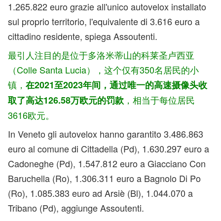
1.265.822 euro grazie all'unico autovelox installato
sul proprio territorio, l'equivalente di 3.616 euro a
cittadino residente, spiega Assoutenti.
最引人注目的是位于多洛米蒂山的科莱圣卢西亚
（Colle Santa Lucia），这个仅有350名居民的小
镇，
在2021至2023年间，通过唯一的高速摄像头收
，相当于每位居民
取了高达126.58万欧元的罚款
3616欧元。
In Veneto gli autovelox hanno garantito 3.486.863
euro al comune di Cittadella (Pd), 1.630.297 euro a
Cadoneghe (Pd), 1.547.812 euro a Giacciano Con
Baruchella (Ro), 1.306.311 euro a Bagnolo Di Po
(Ro), 1.085.383 euro ad Arsiè (Bl), 1.044.070 a
Tribano (Pd), aggiunge Assoutenti.