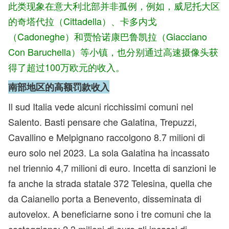
此类现象在意大利北部并非孤例，例如，威尼托大区
的奇塔代拉（Cittadella）、卡多内戈
（Cadoneghe）和贾恰诺康巴鲁凯拉（Giacciano
Con Baruchella）等小镇，也分别通过高速摄像头获
得了超过100万欧元的收入。
南部地区的高额罚款收入
Il sud Italia vede alcuni ricchissimi comuni nel
Salento. Basti pensare che Galatina, Trepuzzi,
Cavallino e Melpignano raccolgono 8.7 milioni di
euro solo nel 2023. La sola Galatina ha incassato
nel triennio 4,7 milioni di euro. Incetta di sanzioni le
fa anche la strada statale 372 Telesina, quella che
da Caianello porta a Benevento, disseminata di
autovelox. A beneficiarne sono i tre comuni che la