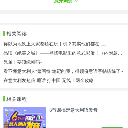
展开剩余
卡比托利尼博物馆的主要作品
Alessio Damato, CC BY-SA 3.0Wikimedia commons
相关阅读
Le collezioni del museo spaziano dalle sculture
你以为地铁上大家都还在玩手机？其实他们都在......
dell'antica Roma a capolavori del Rinascimento e
品读《绝美之城》——寻找电影里的意式彩蛋！（内附意语中字资源~）
del Barocco, offrendo un viaggio attraverso diverse
兄弟！要顶绿帽吗~
epoche storiche e artistiche. Uno dei pezzi più
看不懂意大利人“鬼画符”笔记的我，得领份意语字帖练练了~
emblematici è senza dubbio
la statua equestre di
在意大利发短信 通话 打中国 无线上网全攻略
, originariamente situata in Piazza
Marco Aurelio
del Campidoglio e ora conservata al museo per
proteggerla dagli agenti atmosferici.
相关课程
该博物馆的收藏品包括
古罗马雕塑到文艺复兴和巴洛
6节课搞定意大利语发音
，带领大家穿越不同的历史阶段和艺术
克时期的杰作
时代。其中最具代表性的作品之一毫无疑问是
马可·