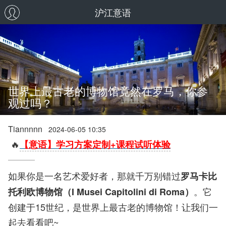
沪江意语
世界上最古老的博物馆竟然在罗马，你参
观过吗？
Tiannnnn
2024-06-05 10:35
🔥
【意语】学习方案定制+课程试听体验
如果你是一名艺术爱好者，那就千万别错过
罗马卡比
。它
托利欧博物馆（I Musei Capitolini di Roma）
创建于15世纪，是世界上最古老的博物馆！让我们一
起去看看吧~