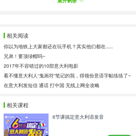
展开剩余
rigatoni dal condimento sapido e abbondante a tal
punto da permettere la scarpetta, con sette pezzi di
guanciale rigorosamente selezionati.
相关阅读
罗马的传统美食之一——carbonara，来自位于首都
你以为地铁上大家都还在玩手机？其实他们都在......
的 L'Arcangelo 餐厅。在这里，这道菜仿佛按照严格
的科学规则制作：使用味道浓郁的 rigatoni（一种意
兄弟！要顶绿帽吗~
大利面），调料丰富到足以让人用面包蘸酱，配上七
2017年不容错过的10部意大利电影
片严格挑选的猪颊肉。
看不懂意大利人“鬼画符”笔记的我，得领份意语字帖练练了~
在意大利发短信 通话 打中国 无线上网全攻略
La lasagna croccante
相关课程
千层面
6节课搞定意大利语发音