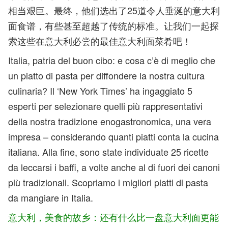
相当艰巨。最终，他们选出了25道令人垂涎的意大利
面食谱，有些甚至超越了传统的标准。让我们一起探
索这些在意大利必尝的最佳意大利面菜肴吧！
Italia, patria del buon cibo: e cosa c’è di meglio che
un piatto di pasta per diffondere la nostra cultura
culinaria? Il ‘New York Times’ ha ingaggiato 5
esperti per selezionare quelli più rappresentativi
della nostra tradizione enogastronomica, una vera
impresa – considerando quanti piatti conta la cucina
italiana. Alla fine, sono state individuate 25 ricette
da leccarsi i baffi, a volte anche al di fuori dei canoni
più tradizionali. Scopriamo i migliori piatti di pasta
da mangiare in Italia.
意大利，美食的故乡：还有什么比一盘意大利面更能