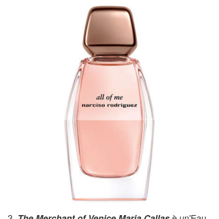
3.
è un'Eau
The Merchant of Venice Maria Callas