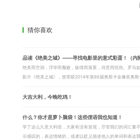
猜你喜欢
品读《绝美之城》——寻找电影里的意式彩蛋！（内
绝美而空洞，浮华而颓败，纵情而落寞，诗意而忧伤。罗马如此，人生
影片《绝美之城》，曾荣获2014年第86届奥斯卡金像奖奥斯
大吉大利，今晚吃鸡！
什么？你才是萝卜脑袋！这些俚语我也知道！
学了这么久意大利语，大家有没有发现，尽管我们的词汇量
示感叹的，表达情绪的，或者以贬义描述他人的单词和表达