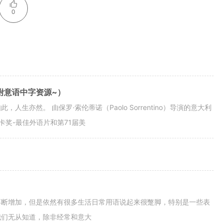
0
附意语中字资源~）
亦然。 由保罗·索伦蒂诺（Paolo Sorrentino）导演的意大利
卡奖-最佳外语片和第71届美
不断增加，但是依然有很多生活日常用语说起来很蹩脚，特别是一些表
我们无从知道，除非经常和意大