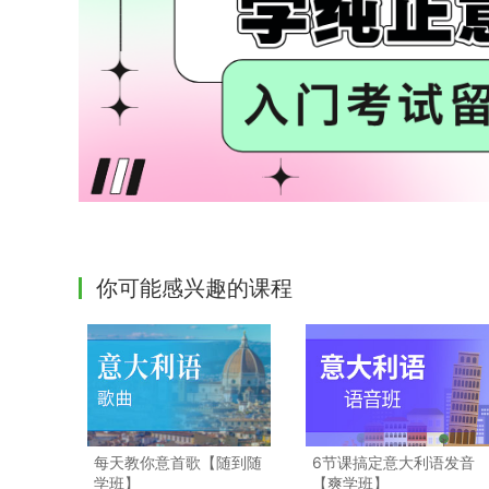
你可能感兴趣的课程
每天教你意首歌【随到随
6节课搞定意大利语发音
学班】
【爽学班】