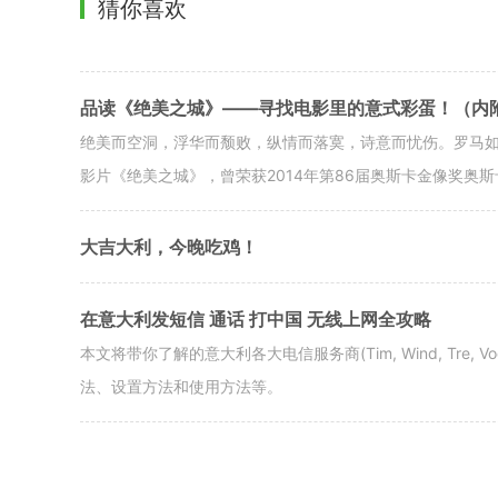
猜你喜欢
品读《绝美之城》——寻找电影里的意式彩蛋！（内
绝美而空洞，浮华而颓败，纵情而落寞，诗意而忧伤。罗马如此，人生
影片《绝美之城》，曾荣获2014年第86届奥斯卡金像奖奥斯
大吉大利，今晚吃鸡！
在意大利发短信 通话 打中国 无线上网全攻略
本文将带你了解的意大利各大电信服务商(Tim, Wind, Tre
法、设置方法和使用方法等。