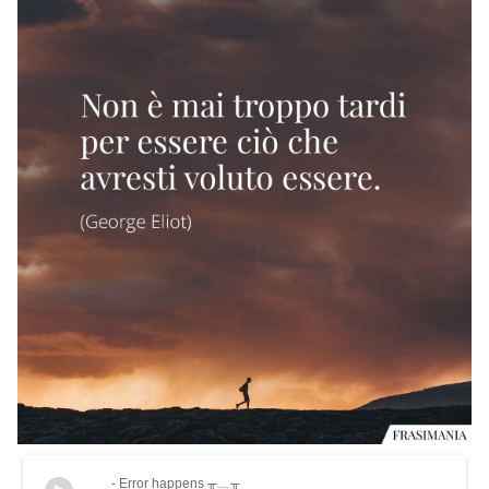
- Error happens ╥﹏╥