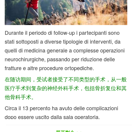
Durante il periodo di follow-up i partecipanti sono
stati sottoposti a diverse tipologie di interventi, da
quelli di medicina generale a complesse operazioni
neurochirurgiche, passando per riduzione delle
fratture e altre procedure ortopediche.
在随访期间，受试者接受了不同类型的手术，从一般
医疗手术到复杂的神经外科手术，包括骨折复位和其
他骨科手术。
Circa il 13 percento ha avuto delle complicazioni
dopo essere uscito dalla sala operatoria.
Incrociando questi dati con quelli dei passi