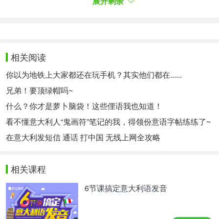
展开剩余
quotidiani effettuati i ricercatori hanno determinato
che le probabilità di riscontrare una complicazione
entro un mese dall'operazione erano inferiori del 45
percento nei pazienti che facevano più di 7.500
相关阅读
passi al giorno prima dell'intervento, rispetto a chi
你以为地铁上大家都还在玩手机？其实他们都在......
ne faceva meno.
兄弟！要顶绿帽吗~
大约13%的患者在离开手术室后出现了并发症。通过
什么？你才是萝卜脑袋！这些俚语我也知道！
将这些数据与每天行走的步数交叉引用，研究人员确
看不懂意大利人“鬼画符”笔记的我，得领份意语字帖练练了~
定，与那些在手术前不怎么散步的来比，那些每天行
在意大利发短信 通话 打中国 无线上网全攻略
走超过7500 步的患者出现并发症的几率要低45%。
Combinando i dati delle cartelle cliniche e tenendo
相关课程
presenti fattori come indice di massa corporea,
sesso, razza, complessità dell'intervento e altri
6节课搞定意大利语发音
parametri, i ricercatori hanno determinato che chi
faceva almeno 7.500 passi al giorno aveva il 51