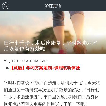
沪江意语
日行七千步，术后速康复，平时散步对术
后恢复也有好处呦！
Augusto
2023-11-03 16:12
🔥
【意语】学习方案定制+课程试听体验
平时我们常说：“饭后百步走，活到九十九”，今天我
们通过另一项研究再次证明了散步的好处，“日行七
千步，术后速康复”，平日里的散步对我们术后身体
恢复也起着至关重要的作用呢，了解一下吧！