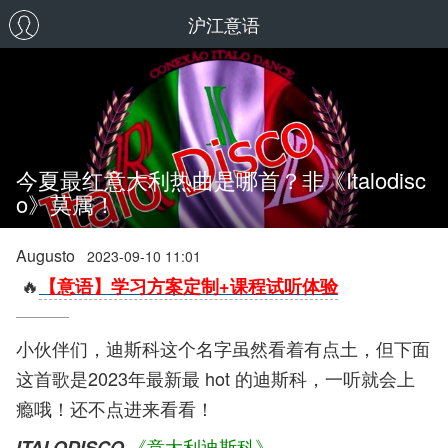
沪江意语
今夏最红意大利热曲是哪首？非《Italodisc
o》莫属！
Augusto
2023-09-10 11:01
🔥
【意语】学习方案定制+课程试听体验
小伙伴们，迪斯科这个名字虽然看着有点土，但下面
这首歌是2023年最新最 hot 的迪斯科，一听就会上
瘾哦！还不点进来看看！
《意大利迪斯科》
ITALODISCO