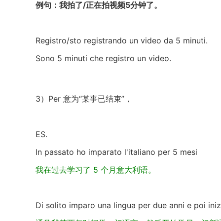
例句：我拍了/正在拍视频5分钟了。
Registro/sto registrando un video da 5 minuti.
Sono 5 minuti che registro un video.
3）Per 意为“某事已结束”，
ES.
In passato ho imparato l'italiano per 5 mesi
我在过去学习了 5 个月意大利语。
Di solito imparo una lingua per due anni e poi ini