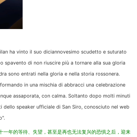
ilan ha vinto il suo diciannovesimo scudetto e suturato
lo spavento di non riuscire più a tornare alla sua gloria
adra sono entrati nella gloria e nella storia rossonera.
asformando in una mischia di abbracci una celebrazione
unque assaporata, con calma. Soltanto dopo molti minuti
iti dello speaker ufficiale di San Siro, conosciuto nel web
o".
了十一年的等待、失望，甚至是再也无法复兴的恐惧之后，迎来