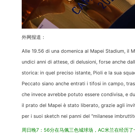
外网报道：
Alle 19.56 di una domenica al Mapei Stadium, il M
undici anni di attese, di delusioni, forse anche dal
storica: in quel preciso istante, Pioli e la sua squ
Peccato siano anche entrati i tifosi in campo, tr
che invece avrebbe potuto essere condivisa, e d
il prato del Mapei è stato liberato, grazie agli inv
per i suoi sketch nei panni del "milanese imbruttit
周日晚7：56分在马佩三色城球场，AC米兰在经历