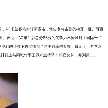
战，AC米兰客场对阵萨索洛，凭借老将吉鲁的梅开二度、凯西
胜。自此，AC米兰以总分86分的优势力压同城对手国际米兰
皮奥利的带领下再次捧起了意甲冠军的奖杯，确定了下赛季欧
数排行上与同城对手国际米兰持平：19座奖杯，并列第二。