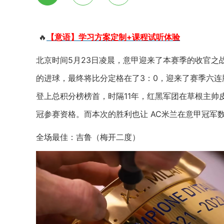
🔥
【意语】学习方案定制+课程试听体验
北京时间5月23日凌晨，意甲迎来了本赛季的收官之
的进球，最终将比分定格在了3：0，迎来了赛季六连
登上总积分榜榜首，时隔11年，红黑军团在草根主帅
冠参赛资格。而本次的胜利也让 AC米兰在意甲冠军
全场最佳：吉鲁（梅开二度）