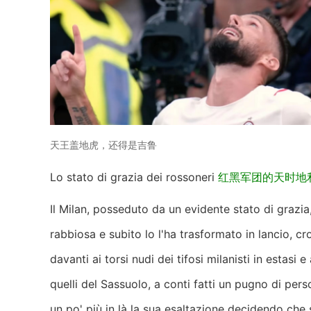
天王盖地虎，还得是吉鲁
Lo stato di grazia dei rossoneri
红黑军团的天时地
Il Milan, posseduto da un evidente stato di grazi
rabbiosa e subito lo l'ha trasformato in lancio, cro
davanti ai torsi nudi dei tifosi milanisti in estasi 
quelli del Sassuolo, a conti fatti un pugno di pers
un po' più in là la sua esaltazione decidendo che 