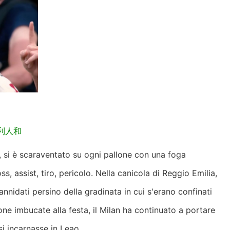
利人和
a, si è scaraventato su ogni pallone con una foga
ss, assist, tiro, pericolo. Nella canicola di Reggio Emilia,
e annidati persino della gradinata in cui s'erano confinati
one imbucate alla festa, il Milan ha continuato a portare
si incarnasse in Leao.