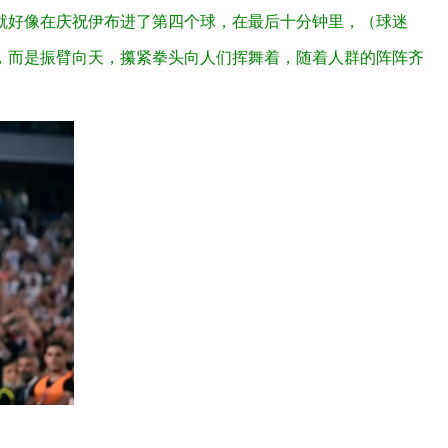
就好像在庆祝伊布进了第四个球，在最后十分钟里，（球迷
，而是振臂向天，攥紧拳头向人们挥舞着，随着人群的阵阵齐