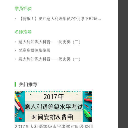
学员经验
【捷报！】沪江意大利语学员7个月拿下B2证书！
名师指导
意大利知识大科普——历史类（二）
梵高多媒体影像展
意大利知识大科普——历史类（一）
热门推荐
2017意大利语等级水平考试时间及费用