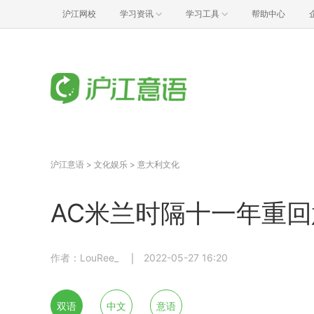
沪江网校
学习资讯
学习工具
帮助中心
沪江意语
>
文化娱乐
>
意大利文化
AC米兰时隔十一年重
作者：LouRee_
2022-05-27 16:20
双语
中文
意语