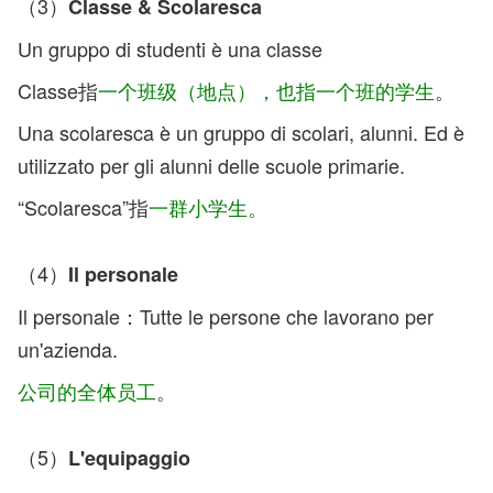
（3）
Classe & Scolaresca
Un gruppo di studenti è una classe
Classe指
一个班级（地点），也指一个班的学生
。
Una scolaresca è un gruppo di scolari, alunni. Ed è
utilizzato per gli alunni delle scuole primarie.
“Scolaresca”指
一群小学生。
（4）
Il personale
Il personale：Tutte le persone che lavorano per
un'azienda.
公司的全体员工
。
（5）
L'equipaggio