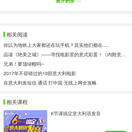
展开剩余
（3）
Uno stormo
Uno stormo：un gruppo di uccelli
鸟群
相关阅读
你以为地铁上大家都还在玩手机？其实他们都在......
（4）
Un banco
品读《绝美之城》——寻找电影里的意式彩蛋！（内附意语中字资源~）
Un banco di pesci：un gruppo di pasci
兄弟！要顶绿帽吗~
鱼群
2017年不容错过的10部意大利电影
在意大利发短信 通话 打中国 无线上网全攻略
（5）
Un gregge
Un gregge: un gruppo di pecore
相关课程
羊群
6节课搞定意大利语发音
（6）
Una colonia