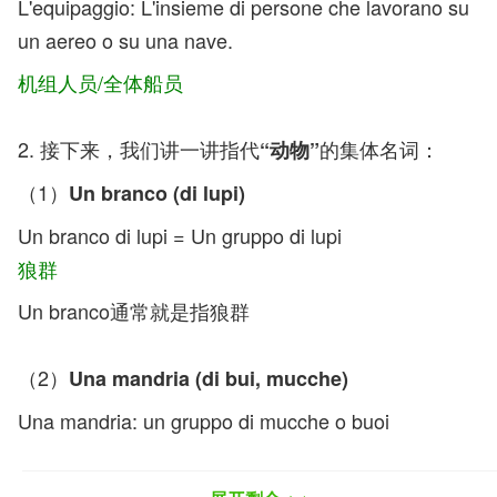
L'equipaggio: L'insieme di persone che lavorano su
un aereo o su una nave.
机组人员/全体船员
2. 接下来，我们讲一讲指代
的集体名词：
“动物”
（1）
Un branco (di lupi)
Un branco di lupi = Un gruppo di lupi
狼群
Un branco通常就是指狼群
（2）
Una mandria (di bui, mucche)
Una mandria: un gruppo di mucche o buoi
牛群