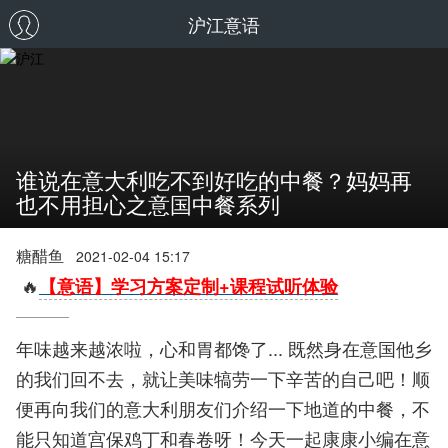
沪江意语
谁说在意大利吃不到好吃的中餐？妈妈再
也不用担心之意国中餐系列
糖醋鱼
2021-02-04 15:17
🔥
【意语】学习方案定制+课程试听体验
年味越来越浓啦，心和胃都馋了... 既然身在意国他乡
的我们回不去，就让美味犒劳一下辛苦的自己吧！顺
便再向我们的意大利朋友们介绍一下地道的中餐，不
能只知道宫保鸡丁和春卷呀！今天一起康康小编在意