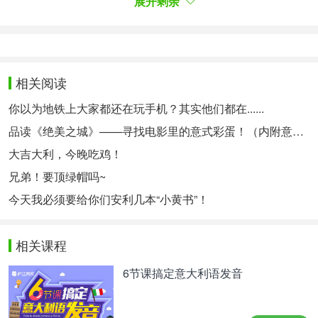
展开剩余
riccio di mare s.m.海胆
4. 牛肉汤面
相关阅读
€
Spaghetti al Brodo con Manzo - 7
你以为地铁上大家都还在玩手机？其实他们都在......
品读《绝美之城》——寻找电影里的意式彩蛋！（内附意语中字资源~）
大吉大利，今晚吃鸡！
兄弟！要顶绿帽吗~
今天我必须要给你们安利几本“小黄书”！
相关课程
6节课搞定意大利语发音