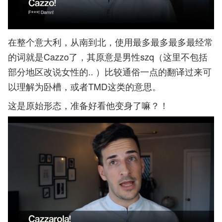
在整个意大利，从南到北，使用最多最多最多最经常
的词就是Cazzo了，其原意是男性szq（这里不包括
部分地区改说女性的.. ）比较通俗一点的翻译过来可
以理解为卧槽，或者TMD这类的意思。
这是原始形态，准备好看他变身了嘛？！