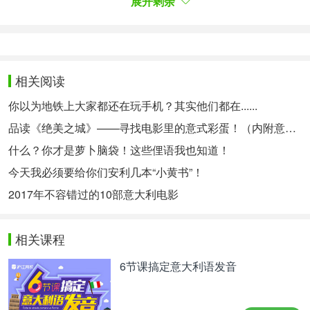
展开剩余
Cazzi e mezzi 当陷入一堆麻烦事时的感叹
相关阅读
你以为地铁上大家都还在玩手机？其实他们都在......
品读《绝美之城》——寻找电影里的意式彩蛋！（内附意语中字资源~）
什么？你才是萝卜脑袋！这些俚语我也知道！
今天我必须要给你们安利几本“小黄书”！
2017年不容错过的10部意大利电影
相关课程
Dove cazzo vai? 你TM去哪？
6节课搞定意大利语发音
Che cazzo fai? 你TM干啥玩意？（自行脑补东北口
音哈哈哈哈）