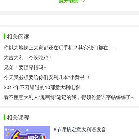
展开剩余
Con questo pettine ci si pettina bene. 用这个梳子梳
头很好。（pettinarsi）
Ci si trova bene in compagnia. 大家在公司相处愉
快。（trovarsi）
相关阅读
注意啦，还有一个容易犯错的地方，如果无人称中是
你以为地铁上大家都还在玩手机？其实他们都在......
形容词，那么形容词永远用
！
阳性复数
大吉大利，今晚吃鸡！
兄弟！要顶绿帽吗~
Quando si è giovani, si è più ottimisti. 当一个人年轻
今天我必须要给你们安利几本“小黄书”！
时，他就会很乐观。
2017年不容错过的10部意大利电影
------------------------再来一条分割线------------------------
看不懂意大利人“鬼画符”笔记的我，得领份意语字帖练练了~
-------------
Terzo, 表示被动意义的“si”。
相关课程
Se non si vuole indicare chi compie l'azione, spesso
6节课搞定意大利语发音
si usa il "si" con il verbo nella forma attiva. Questa